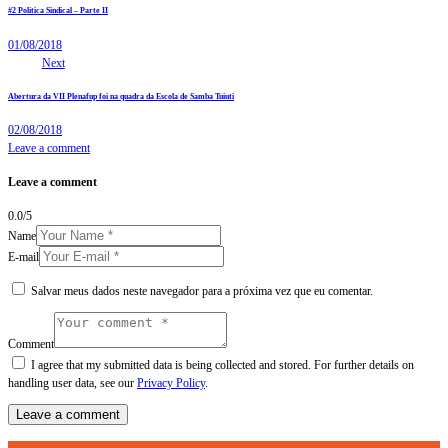
#2 Política Sindical – Parte II
01/08/2018
Next
Abertura da VII Plenafup foi na quadra da Escola de Samba Tuiuti
02/08/2018
Leave a comment
Leave a comment
0.0
/
5
Name
E-mail
Salvar meus dados neste navegador para a próxima vez que eu comentar.
Comment
I agree that my submitted data is being collected and stored. For further details on
handling user data, see our
Privacy Policy
.