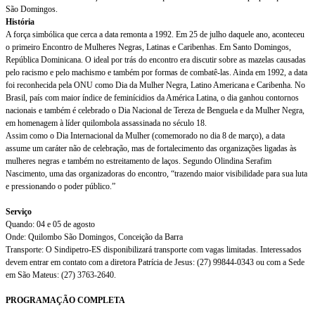
São Domingos.
História
A força simbólica que cerca a data remonta a 1992. Em 25 de julho daquele ano, aconteceu
o primeiro Encontro de Mulheres Negras, Latinas e Caribenhas. Em Santo Domingos,
República Dominicana. O ideal por trás do encontro era discutir sobre as mazelas causadas
pelo racismo e pelo machismo e também por formas de combatê-las. Ainda em 1992, a data
foi reconhecida pela ONU como Dia da Mulher Negra, Latino Americana e Caribenha. No
Brasil, país com maior índice de feminícidios da América Latina, o dia ganhou contornos
nacionais e também é celebrado o Dia Nacional de Tereza de Benguela e da Mulher Negra,
em homenagem à líder quilombola assassinada no século 18.
Assim como o Dia Internacional da Mulher (comemorado no dia 8 de março), a data
assume um caráter não de celebração, mas de fortalecimento das organizações ligadas às
mulheres negras e também no estreitamento de laços. Segundo Olindina Serafim
Nascimento, uma das organizadoras do encontro, “trazendo maior visibilidade para sua luta
e pressionando o poder público.”
Serviço
Quando: 04 e 05 de agosto
Onde: Quilombo São Domingos, Conceição da Barra
Transporte: O Sindipetro-ES disponibilizará transporte com vagas limitadas. Interessados
devem entrar em contato com a diretora Patrícia de Jesus: (27) 99844-0343 ou com a Sede
em São Mateus: (27) 3763-2640.
PROGRAMAÇÃO COMPLETA