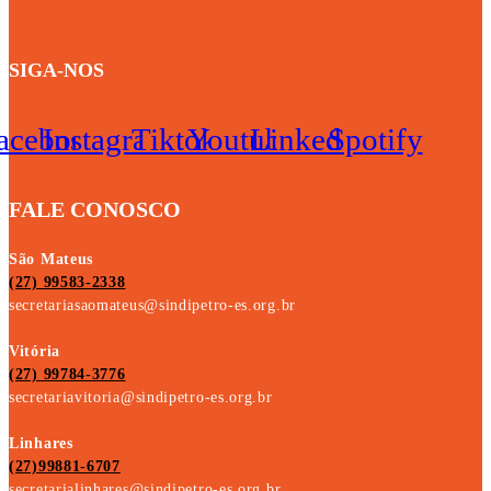
SIGA-NOS
acebook
Instagram
Tiktok
Youtube
Linkedin
Spotify
FALE CONOSCO
São Mateus
(27) 99583-2338
secretariasaomateus@sindipetro-es.org.br
Vitória
(27) 99784-3776
secretariavitoria@sindipetro-es.org.br
Linhares
(27)99881-6707
secretarialinhares@sindipetro-es.org.br