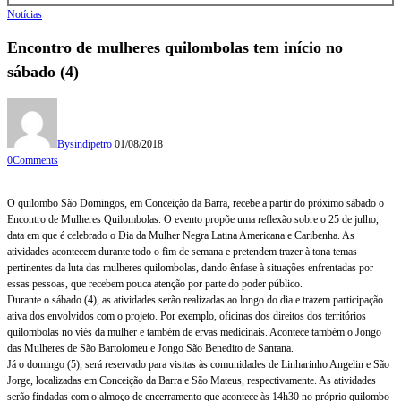
Notícias
Encontro de mulheres quilombolas tem início no
sábado (4)
By
sindipetro
01/08/2018
0
Comments
O quilombo São Domingos, em Conceição da Barra, recebe a partir do próximo sábado o
Encontro de Mulheres Quilombolas. O evento propõe uma reflexão sobre o 25 de julho,
data em que é celebrado o Dia da Mulher Negra Latina Americana e Caribenha. As
atividades acontecem durante todo o fim de semana e pretendem trazer à tona temas
pertinentes da luta das mulheres quilombolas, dando ênfase à situações enfrentadas por
essas pessoas, que recebem pouca atenção por parte do poder público.
Durante o sábado (4), as atividades serão realizadas ao longo do dia e trazem participação
ativa dos envolvidos com o projeto. Por exemplo, oficinas dos direitos dos territórios
quilombolas no viés da mulher e também de ervas medicinais. Acontece também o Jongo
das Mulheres de São Bartolomeu e Jongo São Benedito de Santana.
Já o domingo (5), será reservado para visitas às comunidades de Linharinho Angelin e São
Jorge, localizadas em Conceição da Barra e São Mateus, respectivamente. As atividades
serão findadas com o almoço de encerramento que acontece às 14h30 no próprio quilombo