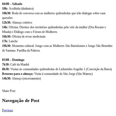
04/08 – Sábado
10h:
Acolhida (dinâmica)
10h30:
Roda de conversa com as mulheres quilombolas que irão dialogar sobre suas
questões
12h30:
Almoço coletivo
14h:
Oficina: Direitos dos territórios quilombolas pelo viés da mulher (Dra Rosane e
Miuda) e Diálogo com o Fórum de Mulheres.
16h30:
Oficina de ervas medicinais
17h:
Lanche
19h30:
Momento cultural: Jongo com as Mulheres São Bartolomeu e Jongo São Benedito
de Santana. Partilha da Palavra.
05/08 – Domingo
7h30:
Café da Manhã
8h30:
Visitas às comunidades quilombolas de Linharinho Angelin 1 (Conceição da Barra)
Retorno para o almoço:
Visita à comunidade de São Jorge (São Mateus)
14h30:
Almoço (encerramento)
Share Post
Navegação de Post
Previous