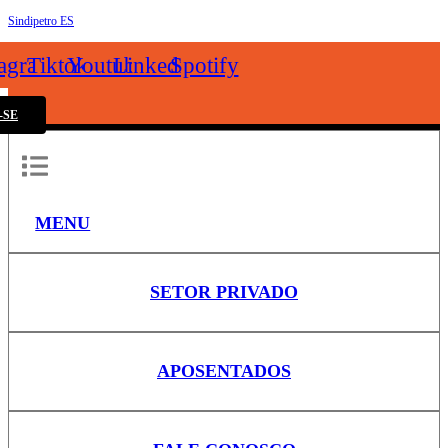
Sindipetro ES
k
tagram
Tiktok
Youtube
Linkedin
Spotify
-SE
MENU
SETOR PRIVADO
APOSENTADOS