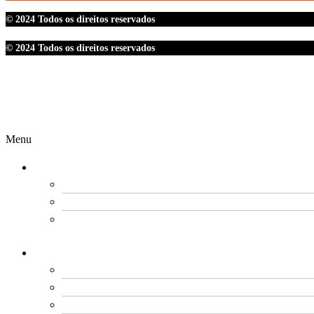
© 2024 Todos os direitos reservados
© 2024 Todos os direitos reservados
Menu
O SINDIPETRO
DIRETORIA
SECRETARIAS
EXPEDIENTE
ESTATUTO E REGIMENTOS
ESTATUTO SOCIAL
PROCESSO ELEITORAL
FUNDO DE MOBILIZAÇÃO