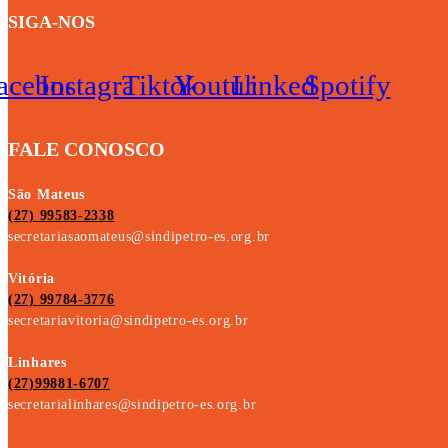
SIGA-NOS
acebook
Instagram
Tiktok
Youtube
Linkedin
Spotify
FALE CONOSCO
São Mateus
(27) 99583-2338
secretariasaomateus@sindipetro-es.org.br
Vitória
(27) 99784-3776
secretariavitoria@sindipetro-es.org.br
Linhares
(27)99881-6707
secretarialinhares@sindipetro-es.org.br