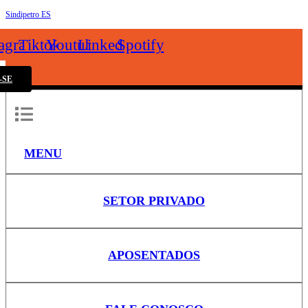
Sindipetro ES
k
tagram
Tiktok
Youtube
Linkedin
Spotify
-SE
MENU
SETOR PRIVADO
APOSENTADOS