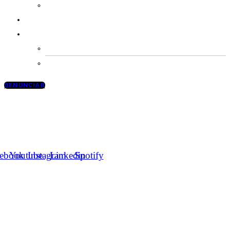
BENZENO
TRANSPARÊNCIA
BOLETIM COVID 19
NÚMERO DE CASOS ATUALIZADOS
NOTÍCIAS DO COVID
DENUNCIAR
Social
ebook
Youtube
Instagram
Linkedin
Spotify