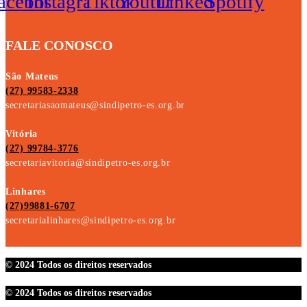
acebook
Instagram
Tiktok
Youtube
Linkedin
Spotify
FALE CONOSCO
São Mateus
(27) 99583-2338
secretariasaomateus@sindipetro-es.org.br
Vitória
(27) 99784-3776
secretariavitoria@sindipetro-es.org.br
Linhares
(27)99881-6707
secretarialinhares@sindipetro-es.org.br
© 2024 Todos os direitos reservados
© 2024 Todos os direitos reservados