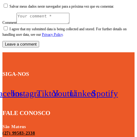
Salvar meus dados neste navegador para a próxima vez que eu comentar.
Comment
I agree that my submitted data is being collected and stored. For further details on
handling user data, see our
Privacy Policy
.
SIGA-NOS
acebook
Instagram
Tiktok
Youtube
Linkedin
Spotify
FALE CONOSCO
São Mateus
(27) 99583-2338