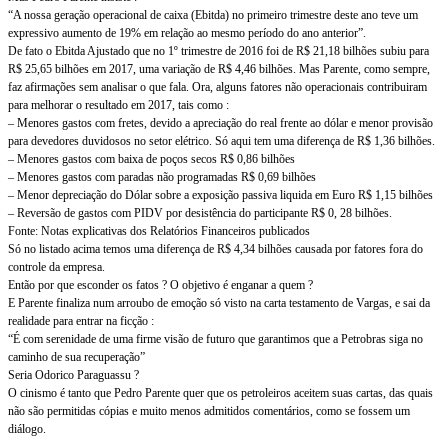
“A nossa geração operacional de caixa (Ebitda) no primeiro trimestre deste ano teve um
expressivo aumento de 19% em relação ao mesmo período do ano anterior”.
De fato o Ebitda Ajustado que no 1º trimestre de 2016 foi de R$ 21,18 bilhões subiu para
R$ 25,65 bilhões em 2017, uma variação de R$ 4,46 bilhões. Mas Parente, como sempre,
faz afirmações sem analisar o que fala. Ora, alguns fatores não operacionais contribuiram
para melhorar o resultado em 2017, tais como :
– Menores gastos com fretes, devido a apreciação do real frente ao dólar e menor provisão
para devedores duvidosos no setor elétrico. Só aqui tem uma diferença de R$ 1,36 bilhões.
– Menores gastos com baixa de poços secos R$ 0,86 bilhões
– Menores gastos com paradas não programadas R$ 0,69 bilhões
– Menor depreciação do Dólar sobre a exposição passiva liquida em Euro R$ 1,15 bilhões
– Reversão de gastos com PIDV por desistência do participante R$ 0, 28 bilhões.
Fonte: Notas explicativas dos Relatórios Financeiros publicados
Só no listado acima temos uma diferença de R$ 4,34 bilhões causada por fatores fora do
controle da empresa.
Então por que esconder os fatos ? O objetivo é enganar a quem ?
E Parente finaliza num arroubo de emoção só visto na carta testamento de Vargas, e sai da
realidade para entrar na ficção :
“É com serenidade de uma firme visão de futuro que garantimos que a Petrobras siga no
caminho de sua recuperação”
Seria Odorico Paraguassu ?
O cinismo é tanto que Pedro Parente quer que os petroleiros aceitem suas cartas, das quais
não são permitidas cópias e muito menos admitidos comentários, como se fossem um
diálogo.