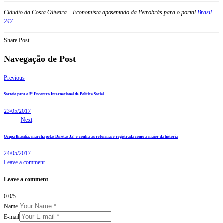
Cláudio da Costa Oliveira – Economista aposentado da Petrobrás para o portal
Brasil
247
Share Post
Navegação de Post
Previous
Sorteio para o 5º Encontro Internacional de Política Social
23/05/2017
Next
Ocupa Brasília: marcha pelas Diretas Já! e contra as reformas é registrada como a maior da história
24/05/2017
Leave a comment
Leave a comment
0.0
/
5
Name
E-mail