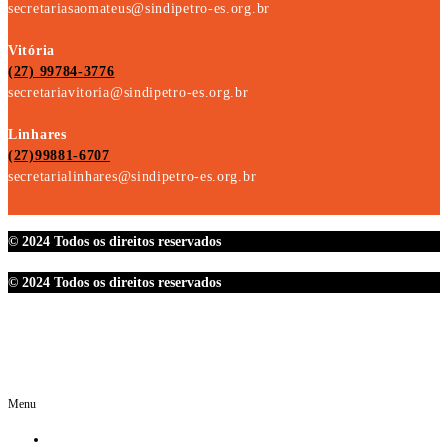
secretariasaomateus@sindipetro-es.org.br
Vitória
(27) 99784-3776
secretariavitoria@sindipetro-es.org.br
Linhares
(27)99881-6707
secretarialinhares@sindipetro-es.org.br
© 2024 Todos os direitos reservados
© 2024 Todos os direitos reservados
Menu
O SINDIPETRO