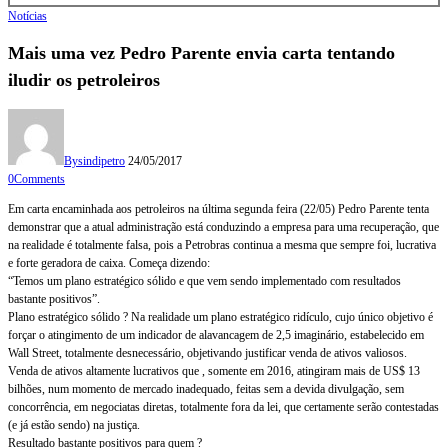
Notícias
Mais uma vez Pedro Parente envia carta tentando
iludir os petroleiros
By
sindipetro
24/05/2017
0
Comments
Em carta encaminhada aos petroleiros na última segunda feira (22/05) Pedro Parente tenta
demonstrar que a atual administração está conduzindo a empresa para uma recuperação, que
na realidade é totalmente falsa, pois a Petrobras continua a mesma que sempre foi, lucrativa
e forte geradora de caixa. Começa dizendo:
“Temos um plano estratégico sólido e que vem sendo implementado com resultados
bastante positivos”.
Plano estratégico sólido ? Na realidade um plano estratégico ridículo, cujo único objetivo é
forçar o atingimento de um indicador de alavancagem de 2,5 imaginário, estabelecido em
Wall Street, totalmente desnecessário, objetivando justificar venda de ativos valiosos.
Venda de ativos altamente lucrativos que , somente em 2016, atingiram mais de US$ 13
bilhões, num momento de mercado inadequado, feitas sem a devida divulgação, sem
concorrência, em negociatas diretas, totalmente fora da lei, que certamente serão contestadas
(e já estão sendo) na justiça.
Resultado bastante positivos para quem ?