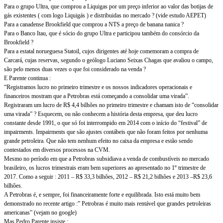
Para o grupo Ultra, que comprou a Liquigas por um preço inferior ao valor das botijas de
gás existentes ( com logo Liquigás ) e distribuidas no mercado ? (vide estudo AEPET)
Para a canadense Brookfield que comprou a NTS a preço de banana nanica ?
Para o Banco Itau, que é sócio do grupo Ultra e participou também do consórcio da
Brookfield ?
Para a estatal norueguesa Statoil, cujos dirigentes até hoje comemoram a compra de
Carcará, cujas reservas, segundo o geólogo Luciano Seixas Chagas que avaliou o campo,
são pelo menos duas vezes o que foi considerado na venda ?
E Parente continua :
“Registramos lucro no primeiro trimestre e os nossos indicadores operacionais e
financeiros mostram que a Petrobras está começando a consolidar uma virada”.
Registraram um lucro de R$ 4,4 bilhões no primeiro trimestre e chamam isto de “consolidar
uma virada” ? Esquecem, ou não conhecem a história desta empresa, que deu lucro
constante desde 1991, o que só foi interrompido em 2014 com o início do “festival” de
impairments. Impairments que são ajustes contábeis que não foram feitos por nenhuma
grande petroleira. Que não tem nenhum efeito no caixa da empresa e estão sendo
contestados em diversos processos na CVM.
Mesmo no período em que a Petrobras subsidiava a venda de combustíveis no mercado
brasileiro, os lucros trimestrais eram bem superiores ao apresentado no 1º trimestre de
2017. Como a seguir : 2011 – R$ 33,3 bilhões, 2012 – R$ 21,2 bilhões e 2013 –R$ 23,6
bilhões.
A Petrobras é, e sempre, foi financeiramente forte e equilibrada. Isto está muito bem
demonstrado no recente artigo :” Petrobras é muito mais rentável que grandes petroleiras
americanas” (vejam no google)
Mas Pedro Parente insiste :