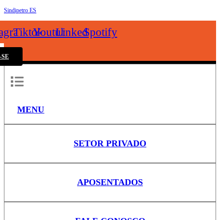
Sindipetro ES
k
tagram
Tiktok
Youtube
Linkedin
Spotify
-SE
MENU
SETOR PRIVADO
APOSENTADOS