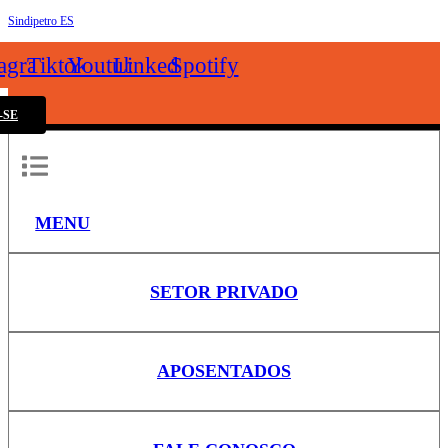
Sindipetro ES
k
tagram
Tiktok
Youtube
Linkedin
Spotify
-SE
MENU
SETOR PRIVADO
APOSENTADOS