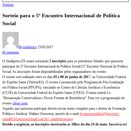
Notícias
Sorteio para o 5º Encontro Internacional de Política
Social
By
sindipetro
23/05/2017
0
Comments
O Sindipetro-ES estará sorteando
5 inscrições
para os petroleiros filiados que quiserem
participar do 5º Encontro Internacional de Política Social/12º Encontro Nacional de Política
Social. As inscrições foram disponibilizadas pelos organizadores do evento.
O evento será realizado entre os dias
05 e 08 de junho de 201
7, na Universidade Federal
do Espírito Santo (Vitória/ES). O evento é promovido pelo Programa de Pós-Graduação
em Política Social (PPGPS), vinculado ao Centro de Ciências Jurídicas e Econômicas
(CCJE) da Universidade Federal do Espírito Santo (UFES). O tema central é a
“Restauração Conservadora e Novas Formas de Resistência”. Para ver a programação do
evento
clique aqui
.
Aqueles que quiserem participar devem enviar nome completo para o diretor de Formação
Política e Sindical, Wallace Ouverney, através do e-mail
formacaopolitica@pecorari-
cloudbr54.pecoraricloud.com.br/~sindipetroesorg
.
Devido a urgência, as inscrições encerrarão as 18hrs do dia 24 de maio. Inscreva-se!