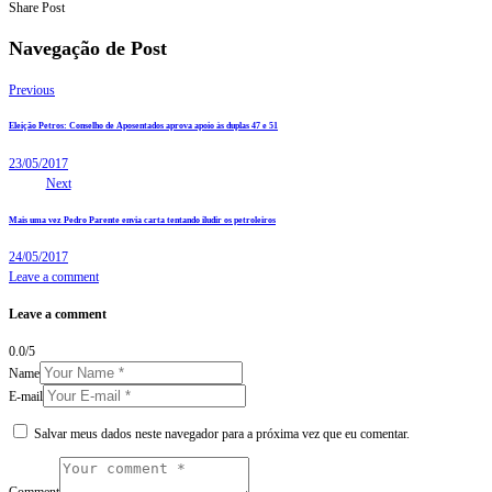
Share Post
Navegação de Post
Previous
Eleição Petros: Conselho de Aposentados aprova apoio às duplas 47 e 51
23/05/2017
Next
Mais uma vez Pedro Parente envia carta tentando iludir os petroleiros
24/05/2017
Leave a comment
Leave a comment
0.0
/
5
Name
E-mail
Salvar meus dados neste navegador para a próxima vez que eu comentar.