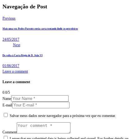
Navegação de Post
Previous
Mais uma vez Pedro Parente envia carta tentando iludir os petroleiros
24/05/2017
Next
De volta à Carta Régia de D. João VI
01/06/2017
Leave a comment
Leave a comment
0.0
/
5
Name
E-mail
Salvar meus dados neste navegador para a próxima vez que eu comentar.
Comment
I agree that my submitted data is being collected and stored. For further details on