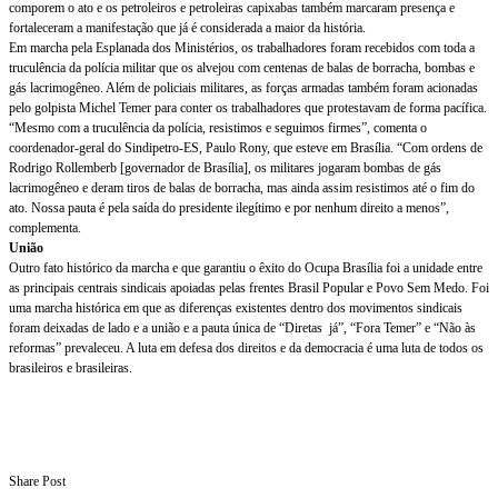
comporem o ato e os petroleiros e petroleiras capixabas também marcaram presença e
fortaleceram a manifestação que já é considerada a maior da história.
Em marcha pela Esplanada dos Ministérios, os trabalhadores foram recebidos com toda a
truculência da polícia militar que os alvejou com centenas de balas de borracha, bombas e
gás lacrimogêneo. Além de policiais militares, as forças armadas também foram acionadas
pelo golpista Michel Temer para conter os trabalhadores que protestavam de forma pacífica.
“Mesmo com a truculência da polícia, resistimos e seguimos firmes”, comenta o
coordenador-geral do Sindipetro-ES, Paulo Rony, que esteve em Brasília. “Com ordens de
Rodrigo Rollemberb [governador de Brasília], os militares jogaram bombas de gás
lacrimogêneo e deram tiros de balas de borracha, mas ainda assim resistimos até o fim do
ato. Nossa pauta é pela saída do presidente ilegítimo e por nenhum direito a menos”,
complementa.
União
Outro fato histórico da marcha e que garantiu o êxito do Ocupa Brasília foi a unidade entre
as principais centrais sindicais apoiadas pelas frentes Brasil Popular e Povo Sem Medo. Foi
uma marcha hist
órica em que as diferenças existentes dentro dos movimentos sindicais
foram deixadas de lado e a união e a pauta única de “Diretas já”, “Fora Temer” e “Não às
reformas” prevaleceu. A luta em defesa dos direitos e da democracia é uma luta de todos os
brasileiros e brasileiras.
Share Post