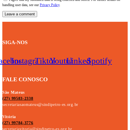
handling user data, see our
Privacy Policy
.
SIGA-NOS
acebook
Instagram
Tiktok
Youtube
Linkedin
Spotify
FALE CONOSCO
São Mateus
(27) 99583-2338
secretariasaomateus@sindipetro-es.org.br
Vitória
(27) 99784-3776
secretariavitoria@sindipetro-es.org.br