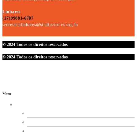
Linhares
(27)99881-6707
secretarialinhares@sindipetro-es.org.br
© 2024 Todos os direitos reservados
© 2024 Todos os direitos reservados
Menu
O SINDIPETRO
DIRETORIA
SECRETARIAS
EXPEDIENTE