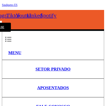
Sindipetro ES
k
tagram
Tiktok
Youtube
Linkedin
Spotify
-SE
MENU
SETOR PRIVADO
APOSENTADOS