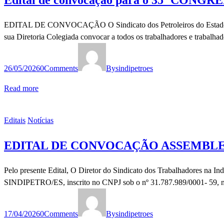
Edital de convocação para o 35º CONGR
EDITAL DE CONVOCAÇÃO O Sindicato dos Petroleiros do Estado do E
sua Diretoria Colegiada convocar a todos os trabalhadores e trabalha
26/05/2026
0
Comments
By
sindipetroes
Read more
Editais
Notícias
EDITAL DE CONVOCAÇÃO ASSEMBLE
Pelo presente Edital, O Diretor do Sindicato dos Trabalhadores na In
SINDIPETRO/ES, inscrito no CNPJ sob o nº 31.787.989/0001- 59, no us
17/04/2026
0
Comments
By
sindipetroes