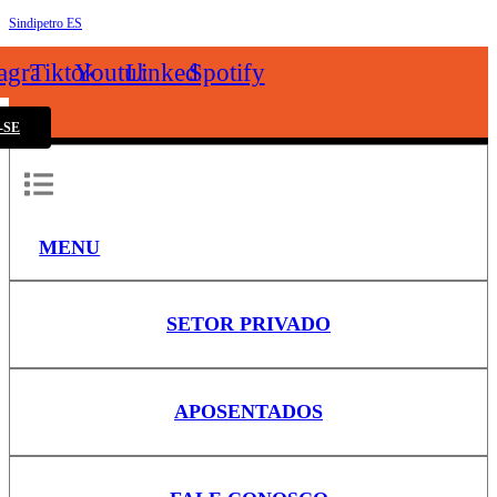
Sindipetro ES
k
tagram
Tiktok
Youtube
Linkedin
Spotify
-SE
MENU
SETOR PRIVADO
APOSENTADOS