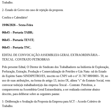
Trabalho.
2- Estado de Greve em caso de rejeição da proposta.
Confira o Calendário!
19/06/2026 – Sexta-Feira
06h45 – Portaria TABR;
06h45 – Portaria TEVIT;
06h45 – Portaria TNC.
EDITAL DE CONVOCAÇÃO ASSEMBLEIA GERAL EXTRAORDINÁRIA –
TEXCAL: CONTRATO PETROBRAS
Pelo presente Edital, O Diretor do Sindicato dos Trabalhadores na Indústria de Exploração,
Perfuração, Extração, Produção e Comercialização de Petróleo e Gás Natu- ral do Estado
do Espírito Santo SINDIPETRO/ES, inscrito no CNPJ sob o nº 31.787.989/0001- 59, no
uso de suas atribuições, na forma do artigo 13, inciso IX, alínea “c” do Estatuto Social, vem
convocar todo(a)s trabalhadore(a)s das empresa Texcal – Contrato: Petrobras, a
comparecerem na Assembleia Geral Extraordinária, a ser realizada conforme abaixo
descrito, para deliberar sobre as seguintes pautas:
1- Deliberação e Avaliação da Proposta da Empresa para ACT – Acordo Coletivo de
Trabalho.