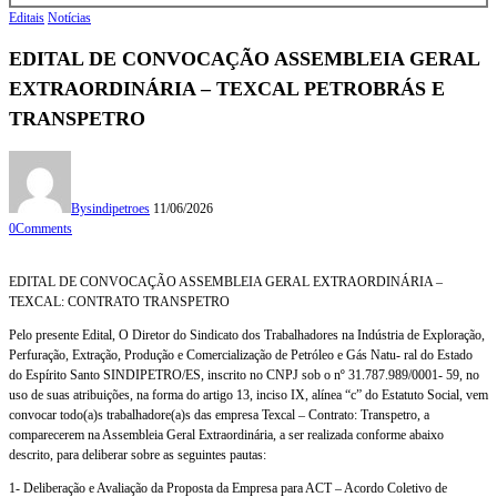
Editais
Notícias
EDITAL DE CONVOCAÇÃO ASSEMBLEIA GERAL
EXTRAORDINÁRIA – TEXCAL PETROBRÁS E
TRANSPETRO
By
sindipetroes
11/06/2026
0
Comments
EDITAL DE CONVOCAÇÃO ASSEMBLEIA GERAL EXTRAORDINÁRIA –
TEXCAL: CONTRATO TRANSPETRO
Pelo presente Edital, O Diretor do Sindicato dos Trabalhadores na Indústria de Exploração,
Perfuração, Extração, Produção e Comercialização de Petróleo e Gás Natu- ral do Estado
do Espírito Santo SINDIPETRO/ES, inscrito no CNPJ sob o nº 31.787.989/0001- 59, no
uso de suas atribuições, na forma do artigo 13, inciso IX, alínea “c” do Estatuto Social, vem
convocar todo(a)s trabalhadore(a)s das empresa Texcal – Contrato: Transpetro, a
comparecerem na Assembleia Geral Extraordinária, a ser realizada conforme abaixo
descrito, para deliberar sobre as seguintes pautas:
1- Deliberação e Avaliação da Proposta da Empresa para ACT – Acordo Coletivo de