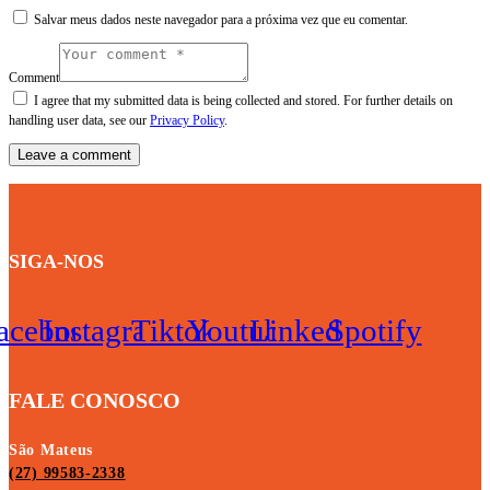
Salvar meus dados neste navegador para a próxima vez que eu comentar.
Comment
I agree that my submitted data is being collected and stored. For further details on
handling user data, see our
Privacy Policy
.
SIGA-NOS
acebook
Instagram
Tiktok
Youtube
Linkedin
Spotify
FALE CONOSCO
São Mateus
(27) 99583-2338