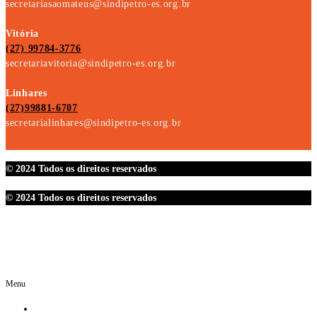
secretariasaomateus@sindipetro-es.org.br
Vitória
(27) 99784-3776
secretariavitoria@sindipetro-es.org.br
Linhares
(27)99881-6707
secretarialinhares@sindipetro-es.org.br
© 2024 Todos os direitos reservados
© 2024 Todos os direitos reservados
Menu
O SINDIPETRO