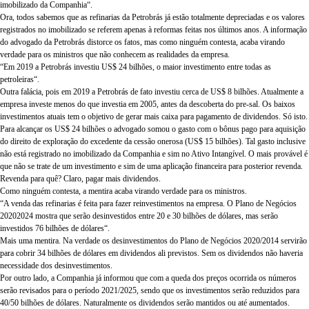
imobilizado da Companhia
“.
Ora, todos sabemos que as refinarias da Petrobrás já estão totalmente depreciadas e os valores
registrados no imobilizado se referem apenas à reformas feitas nos últimos anos. A informação
do advogado da Petrobrás distorce os fatos, mas como ninguém contesta, acaba virando
verdade para os ministros que não conhecem as realidades da empresa.
“
Em 2019 a Petrobrás investiu US$ 24 bilhões, o maior investimento entre todas as
petroleiras
“.
Outra falácia, pois em 2019 a Petrobrás de fato investiu cerca de US$ 8 bilhões. Atualmente a
empresa investe menos do que investia em 2005, antes da descoberta do pre-sal. Os baixos
investimentos atuais tem o objetivo de gerar mais caixa para pagamento de dividendos. Só isto.
Para alcançar os US$ 24 bilhões o advogado somou o gasto com o bônus pago para aquisição
do direito de exploração do excedente da cessão onerosa (US$ 15 bilhões). Tal gasto inclusive
não está registrado no imobilizado da Companhia e sim no Ativo Intangível. O mais provável é
que não se trate de um investimento e sim de uma aplicação financeira para posterior revenda.
Revenda para quê? Claro, pagar mais dividendos.
Como ninguém contesta, a mentira acaba virando verdade para os ministros.
“
A venda das refinarias é feita para fazer reinvestimentos na empresa. O Plano de Negócios
20202024 mostra que serão desinvestidos entre 20 e 30 bilhões de dólares, mas serão
investidos 76 bilhões de dólares
“.
Mais uma mentira. Na verdade os desinvestimentos do Plano de Negócios 2020/2014 servirão
para cobrir 34 bilhões de dólares em dividendos ali previstos. Sem os dividendos não haveria
necessidade dos desinvestimentos.
Por outro lado, a Companhia já informou que com a queda dos preços ocorrida os números
serão revisados para o período 2021/2025, sendo que os investimentos serão reduzidos para
40/50 bilhões de dólares. Naturalmente os dividendos serão mantidos ou até aumentados.