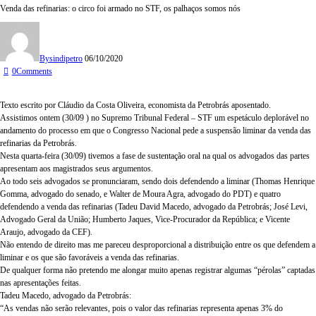
Venda das refinarias: o circo foi armado no STF, os palhaços somos nós
By
sindipetro
06/10/2020
0
Comments
Texto escrito por Cláudio da Costa Oliveira, economista da Petrobrás aposentado.
Assistimos ontem (30/09 ) no Supremo Tribunal Federal – STF um espetáculo deplorável no
andamento do processo em que o Congresso Nacional pede a suspensão liminar da venda das
refinarias da Petrobrás.
Nesta quarta-feira (30/09) tivemos a fase de sustentação oral na qual os advogados das partes
apresentam aos magistrados seus argumentos.
Ao todo seis advogados se pronunciaram, sendo dois defendendo a liminar (Thomas Henrique
Gomma, advogado do senado, e Walter de Moura Agra, advogado do PDT) e quatro
defendendo a venda das refinarias (Tadeu David Macedo, advogado da Petrobrás; José Levi,
Advogado Geral da União; Humberto Jaques, Vice-Procurador da República; e Vicente
Araujo, advogado da CEF).
Não entendo de direito mas me pareceu desproporcional a distribuição entre os que defendem a
liminar e os que são favoráveis a venda das refinarias.
De qualquer forma não pretendo me alongar muito apenas registrar algumas “pérolas” captadas
nas apresentações feitas.
Tadeu Macedo, advogado da Petrobrás:
“
As vendas não serão relevantes, pois o valor das refinarias representa apenas 3% do