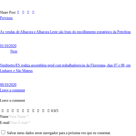
Share Post
Previous
As vendas de Albacora e Albacora Leste são fruto do encolhimento estratégico da Petrobras
01/10/2020
Next
Sindipetro/ES realiza assembleia geral com trabalhadores/as da Florestana, dias 07 e 08, em
Linhares e São Mateus
06/10/2020
Leave a comment
Leave a comment
0.0
/
5
Name
E-mail
Salvar meus dados neste navegador para a próxima vez que eu comentar.