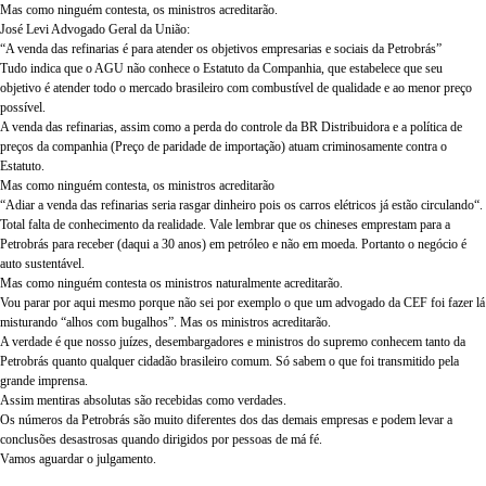
Mas como ninguém contesta, os ministros acreditarão.
José Levi Advogado Geral da União:
“
A venda das refinarias é para atender os objetivos empresarias e sociais da Petrobrás
”
Tudo indica que o AGU não conhece o Estatuto da Companhia, que estabelece que seu
objetivo é atender todo o mercado brasileiro com combustível de qualidade e ao menor preço
possível.
A venda das refinarias, assim como a perda do controle da BR Distribuidora e a política de
preços da companhia (Preço de paridade de importação) atuam criminosamente contra o
Estatuto.
Mas como ninguém contesta, os ministros acreditarão
“
Adiar a venda das refinarias seria rasgar dinheiro pois os carros elétricos já estão circulando
“.
Total falta de conhecimento da realidade. Vale lembrar que os chineses emprestam para a
Petrobrás para receber (daqui a 30 anos) em petróleo e não em moeda. Portanto o negócio é
auto sustentável.
Mas como ninguém contesta os ministros naturalmente acreditarão.
Vou parar por aqui mesmo porque não sei por exemplo o que um advogado da CEF foi fazer lá
misturando “alhos com bugalhos”. Mas os ministros acreditarão.
A verdade é que nosso juízes, desembargadores e ministros do supremo conhecem tanto da
Petrobrás quanto qualquer cidadão brasileiro comum. Só sabem o que foi transmitido pela
grande imprensa.
Assim mentiras absolutas são recebidas como verdades.
Os números da Petrobrás são muito diferentes dos das demais empresas e podem levar a
conclusões desastrosas quando dirigidos por pessoas de má fé.
Vamos aguardar o julgamento.