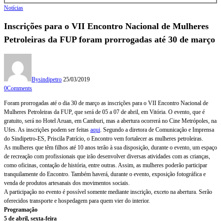
Notícias
Inscrições para o VII Encontro Nacional de Mulheres
Petroleiras da FUP foram prorrogadas até 30 de março
By
sindipetro
25/03/2019
0
Comments
Foram prorrogadas até o dia 30 de março as inscrições para o VII Encontro Nacional de
Mulheres Petroleiras da FUP, que será de 05 a 07 de abril, em Vitória. O evento, que é
gratuito, será no Hotel Aruan, em Camburi, mas a abertura ocorrerá no Cine Metrópoles, na
Ufes. As inscrições podem ser feitas
aqui
. Segundo a diretora de Comunicação e Imprensa
do Sindipetro-ES, Priscila Patrício, o Encontro vem fortalecer as mulheres petroleiras.
As mulheres que têm filhos até 10 anos terão à sua disposição, durante o evento, um espaço
de recreação com profissionais que irão desenvolver diversas atividades com as crianças,
como oficinas, contação de história, entre outras. Assim, as mulheres poderão participar
tranquilamente do Encontro. Também haverá, durante o evento, exposição fotográfica e
venda de produtos artesanais dos movimentos sociais.
A participação no evento é possível somente mediante inscrição, exceto na abertura. Serão
oferecidos transporte e hospedagem para quem vier do interior.
Programação
5 de abril, sexta-feira