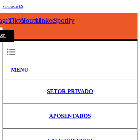
Sindipetro ES
k
tagram
Tiktok
Youtube
Linkedin
Spotify
-SE
MENU
SETOR PRIVADO
APOSENTADOS