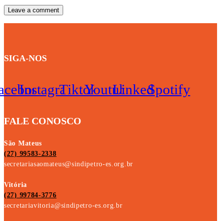
SIGA-NOS
acebook
Instagram
Tiktok
Youtube
Linkedin
Spotify
FALE CONOSCO
São Mateus
(27) 99583-2338
secretariasaomateus@sindipetro-es.org.br
Vitória
(27) 99784-3776
secretariavitoria@sindipetro-es.org.br