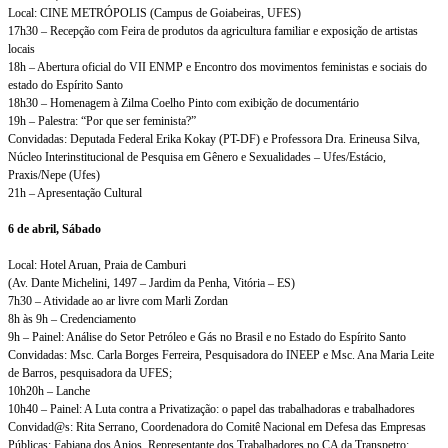
Local: CINE METRÓPOLIS (Campus de Goiabeiras, UFES)
17h30 – Recepção com Feira de produtos da agricultura familiar e exposição de artistas
locais
18h – Abertura oficial do VII ENMP e Encontro dos movimentos feministas e sociais do
estado do Espírito Santo
18h30 – Homenagem à Zilma Coelho Pinto com exibição de documentário
19h – Palestra: “Por que ser feminista?”
Convidadas: Deputada Federal Erika Kokay (PT-DF) e Professora Dra. Erineusa Silva,
Núcleo Interinstitucional de Pesquisa em Gênero e Sexualidades – Ufes/Estácio,
Praxis/Nepe (Ufes)
21h – Apresentação Cultural
6 de abril, Sábado
Local: Hotel Aruan, Praia de Camburi
(Av. Dante Michelini, 1497 – Jardim da Penha, Vitória – ES)
7h30 – Atividade ao ar livre com Marli Zordan
8h às 9h – Credenciamento
9h – Painel: Análise do Setor Petróleo e Gás no Brasil e no Estado do Espírito Santo
Convidadas: Msc. Carla Borges Ferreira, Pesquisadora do INEEP e Msc. Ana Maria Leite
de Barros, pesquisadora da UFES;
10h20h – Lanche
10h40 – Painel: A Luta contra a Privatização: o papel das trabalhadoras e trabalhadores
Convidad@s: Rita Serrano, Coordenadora do Comitê Nacional em Defesa das Empresas
Públicas; Fabiana dos Anjos, Representante dos Trabalhadores no CA da Transpetro;