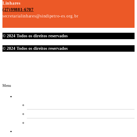
Linhares
(27)99881-6707
secretarialinhares@sindipetro-es.org.br
© 2024 Todos os direitos reservados
© 2024 Todos os direitos reservados
Menu
O SINDIPETRO
DIRETORIA
SECRETARIAS
EXPEDIENTE
ESTATUTO E REGIMENTOS