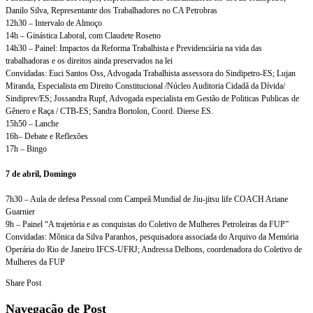
Danilo Silva, Representante dos Trabalhadores no CA Petrobras
12h30 – Intervalo de Almoço
14h – Ginástica Laboral, com Claudete Roseno
14h30 – Painel: Impactos da Reforma Trabalhista e Previdenciária na vida das
trabalhadoras e os direitos ainda preservados na lei
Convidadas: Euci Santos Oss, Advogada Trabalhista assessora do Sindipetro-ES; Lujan
Miranda, Especialista em Direito Constitucional /Núcleo Auditoria Cidadã da Dívida/
Sindiprev/ES; Jossandra Rupf, Advogada especialista em Gestão de Politicas Publicas de
Gênero e Raça / CTB-ES; Sandra Bortolon, Coord. Dieese ES.
15h50 – Lanche
16h– Debate e Reflexões
17h – Bingo
7 de abril, Domingo
7h30 – Aula de defesa Pessoal com Campeã Mundial de Jiu-jitsu life COACH Ariane
Guarnier
9h – Painel “A trajetória e as conquistas do Coletivo de Mulheres Petroleiras da FUP”
Convidadas: Mônica da Silva Paranhos, pesquisadora associada do Arquivo da Memória
Operária do Rio de Janeiro IFCS-UFRJ; Andressa Delbons, coordenadora do Coletivo de
Mulheres da FUP
Share Post
Navegação de Post