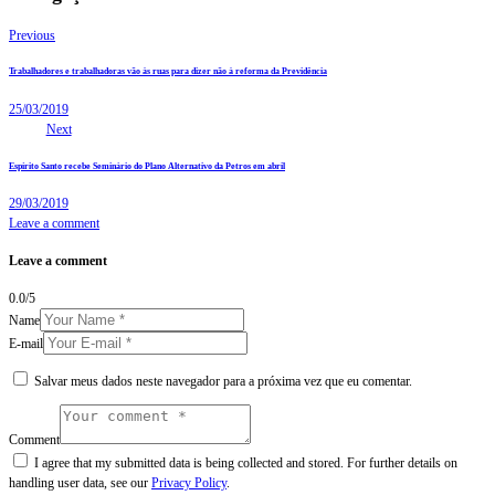
Previous
Trabalhadores e trabalhadoras vão às ruas para dizer não à reforma da Previdência
25/03/2019
Next
Espírito Santo recebe Seminário do Plano Alternativo da Petros em abril
29/03/2019
Leave a comment
Leave a comment
0.0
/
5
Name
E-mail
Salvar meus dados neste navegador para a próxima vez que eu comentar.
Comment
I agree that my submitted data is being collected and stored. For further details on
handling user data, see our
Privacy Policy
.