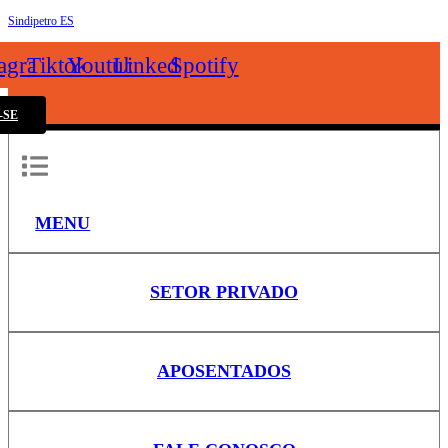
Sindipetro ES
k
tagram
Tiktok
Youtube
Linkedin
Spotify
-SE
MENU
SETOR PRIVADO
APOSENTADOS