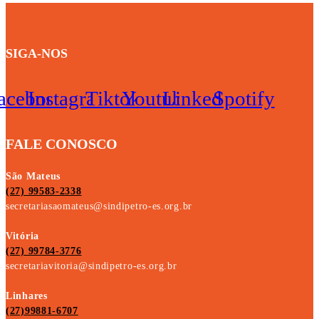
SIGA-NOS
acebook
Instagram
Tiktok
Youtube
Linkedin
Spotify
FALE CONOSCO
São Mateus
(27) 99583-2338
secretariasaomateus@sindipetro-es.org.br
Vitória
(27) 99784-3776
secretariavitoria@sindipetro-es.org.br
Linhares
(27)99881-6707