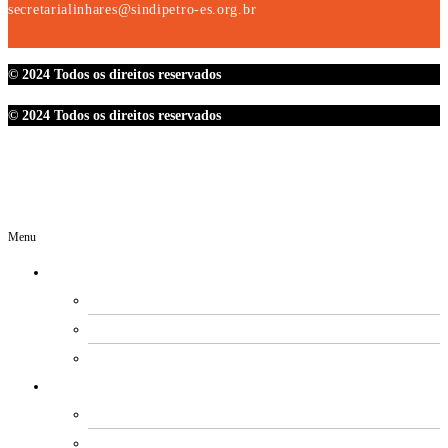
secretarialinhares@sindipetro-es.org.br
© 2024 Todos os direitos reservados
© 2024 Todos os direitos reservados
Menu
O SINDIPETRO
DIRETORIA
SECRETARIAS
EXPEDIENTE
ESTATUTO E REGIMENTOS
ESTATUTO SOCIAL
PROCESSO ELEITORAL