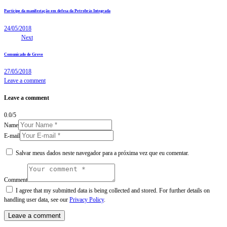
Participe da manifestação em defesa da Petrobrás Integrada
24/05/2018
Next
Comunicado de Greve
27/05/2018
Leave a comment
Leave a comment
0.0
/
5
Name
E-mail
Salvar meus dados neste navegador para a próxima vez que eu comentar.
Comment
I agree that my submitted data is being collected and stored. For further details on
handling user data, see our
Privacy Policy
.