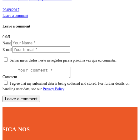
29/09/2017
Leave a comment
Leave a comment
0.0
/
5
Name
E-mail
Salvar meus dados neste navegador para a próxima vez que eu comentar.
Comment
I agree that my submitted data is being collected and stored. For further details on
handling user data, see our
Privacy Policy
.
SIGA-NOS