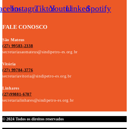
acebook
Instagram
Tiktok
Youtube
Linkedin
Spotify
FALE CONOSCO
São Mateus
(27) 99583-2338
secretariasaomateus@sindipetro-es.org.br
Vitória
(27) 99784-3776
secretariavitoria@sindipetro-es.org.br
Linhares
(27)99881-6707
secretarialinhares@sindipetro-es.org.br
© 2024 Todos os direitos reservados