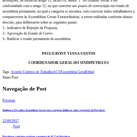
atribuições, na forma do artigo 13, inciso IX, alínea “c” do Estatuto Social, e em
conformidade com o artigo 12, no que concerne aos prazos de convocação em estado de
assembleia permanente, na qual a categoria se encontra, vem convocar todos trabalhadores a
comparecerem às Assembleias Gerais Extraordinárias, a serem realizadas conforme abaixo
descrito, para deliberarem sobre as seguintes pautas:
1– Indicativo de Rejeição da Proposta;
2– Aprovação do Estado de Greve;
3– Ratificar o estado permanente de assembleia.
PAULO RONY VIANA SANTOS
COORDENADOR-GERAL DO SINDIPETRO-ES
Tags:
Acordo Coletivo de Trabalho
ACT
Assembleia Geral
Edital
Share Post
Navegação de Post
Previous
Sindipetro-ES realiza Assembleias Gerais para categoria deliberar sobre a proposta da Petrobrás
22/09/2017
Next
Petroleiros capixabas rejeitam a proposta de ACT da Petrobrás