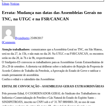
Editais
Notícias
Errata: Mudança nas datas das Assembleias Gerais no
TNC, na UTGC e na FSR/CANCAN
By
sindipetro
25/09/2017
0
Comments
Atenção trabalhadores
: comunicamos que a Assembleia Geral no TNC, em São Mateus,
será no dia 27, às 15h, e não mais no dia 26. Na UTGC e na FSR/CANCAN, os encontros
serão no dia 28, às 7h e às 9h, respectivamente.
O Sindipetro-ES convocou os trabalhadores para as Assembleias Gerais Extraordinárias de
26 a 29 de setembro. A diretoria vai deliberar sobre o indicativo de Rejeição da Proposta de
Acordo Coletivo de Trabalho da Petrobrás, a Aprovação do Estado de Greve e ratificar o
estado permanente de assembleia.
Confira o edital e o calendário das Assembleias:
EDITAL DE CONVOCAÇÃO – ASSEMBLEIAS GERAIS EXTRAORDINÁRIAS
Pelo presente Edital, O COORDENADOR-GERAL do Sindicato dos Trabalhadores na
Indústria e Comercialização de Petróleo e Gás Natural do Estado do Espírito Santo –
SINDIPETRO/ES, inscrito no CNPJ sob o nº 31.787.989/0001-59, no uso de suas