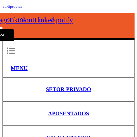
Sindipetro ES
k
tagram
Tiktok
Youtube
Linkedin
Spotify
-SE
MENU
SETOR PRIVADO
APOSENTADOS