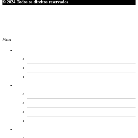
© 2024 Todos os direitos reservados
Menu
O SINDIPETRO
DIRETORIA
SECRETARIAS
EXPEDIENTE
ESTATUTO E REGIMENTOS
ESTATUTO SOCIAL
PROCESSO ELEITORAL
FUNDO DE MOBILIZAÇÃO
CÓDIGO DE ÉTICA E CONDUTA
ACORDOS COLETIVOS
ACORDOS PETROBRAS