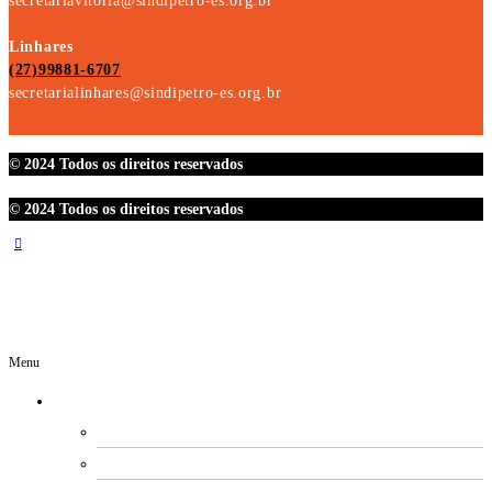
secretariavitoria@sindipetro-es.org.br
Linhares
(27)99881-6707
secretarialinhares@sindipetro-es.org.br
© 2024 Todos os direitos reservados
© 2024 Todos os direitos reservados
Menu
O SINDIPETRO
DIRETORIA
SECRETARIAS