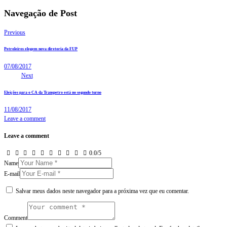
Navegação de Post
Previous
Petroleiros elegem nova diretoria da FUP
07/08/2017
Next
Eleições para o CA da Transpetro está no segundo turno
11/08/2017
Leave a comment
Leave a comment
0.0
/
5
Name
E-mail
Salvar meus dados neste navegador para a próxima vez que eu comentar.
Comment