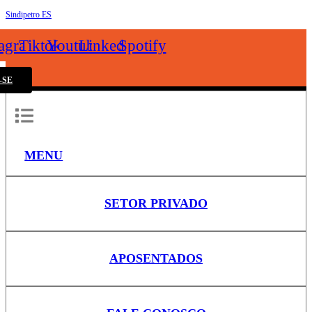
Sindipetro ES
k
tagram
Tiktok
Youtube
Linkedin
Spotify
-SE
MENU
SETOR PRIVADO
APOSENTADOS