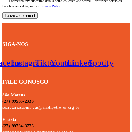
I agree that my submitted data is being collected and stored. For further details on
handling user data, see our
Privacy Policy
.
SIGA-NOS
acebook
Instagram
Tiktok
Youtube
Linkedin
Spotify
FALE CONOSCO
São Mateus
(27) 99583-2338
secretariasaomateus@sindipetro-es.org.br
Vitória
(27) 99784-3776