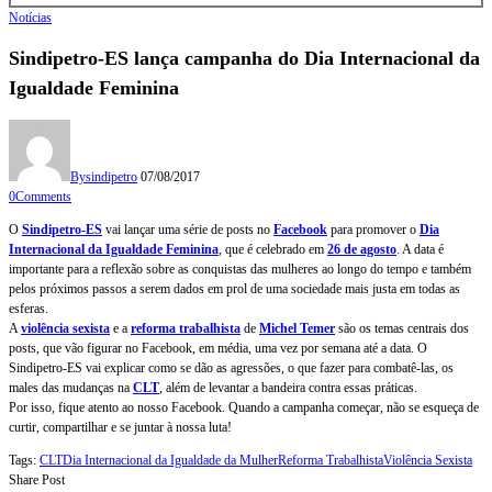
Notícias
Sindipetro-ES lança campanha do Dia Internacional da
Igualdade Feminina
By
sindipetro
07/08/2017
0
Comments
O
Sindipetro-ES
vai lançar uma série de posts no
Facebook
para promover o
Dia
Internacional da Igualdade Feminina
, que é celebrado em
26 de agosto
. A data é
importante para a reflexão sobre as conquistas das mulheres ao longo do tempo e também
pelos próximos passos a serem dados em prol de uma sociedade mais justa em todas as
esferas.
A
violência sexista
e a
reforma trabalhista
de
Michel Temer
são os temas centrais dos
posts, que vão figurar no Facebook, em média, uma vez por semana até a data. O
Sindipetro-ES vai explicar como se dão as agressões, o que fazer para combatê-las, os
males das mudanças na
CLT
, além de levantar a bandeira contra essas práticas.
Por isso, fique atento ao nosso Facebook. Quando a campanha começar, não se esqueça de
curtir, compartilhar e se juntar à nossa luta!
Tags:
CLT
Dia Internacional da Igualdade da Mulher
Reforma Trabalhista
Violência Sexista
Share Post