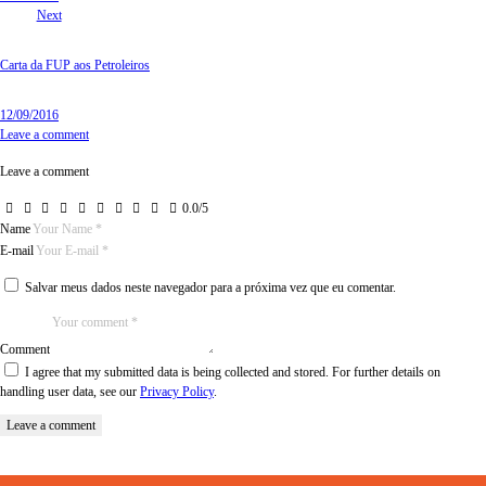
Next
Carta da FUP aos Petroleiros
12/09/2016
Leave a comment
Leave a comment
0.0
/
5
Name
E-mail
Salvar meus dados neste navegador para a próxima vez que eu comentar.
Comment
I agree that my submitted data is being collected and stored. For further details on
handling user data, see our
Privacy Policy
.