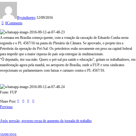
By
sindipetro
12/09/2016
0
Comments
A semana em Brasília começa quente, com a votação da cassação de Eduardo Cunha nesta
segunda e o PL 4567/16 na pauta do Plenário da Câmara. Se aprovado, o projeto tira a
Petrobrás da operação do Pré-Sal. Os petroleiros estão novamente em peso na capital federal
para impedir que a maior riqueza do país seja entregue às multinacionais.
“Ô deputado, tire sua mão. Quero o pré-sal pra saúde e educação”, gritam os trabalhadores, em
manifestação agora pela manhã, no aeroporto de Brasília, onde a FUP e seus sindicatos
recepcionam os parlamentares com faixas e cartazes contra o PL 4567/16.
Fonte: FUP
Share Post
Previous
Após pressão, governo recua de aumento da jornada de trabalho
10/09/2016