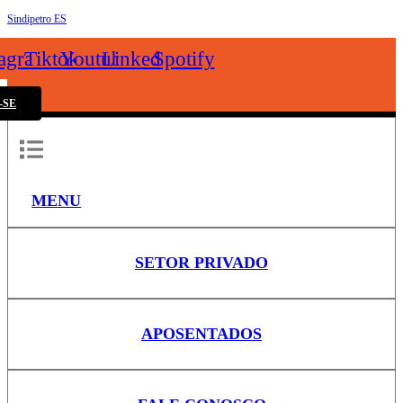
Sindipetro ES
k
tagram
Tiktok
Youtube
Linkedin
Spotify
-SE
MENU
SETOR PRIVADO
APOSENTADOS