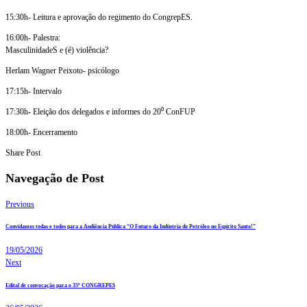
15:30h- Leitura e aprovação do regimento do CongrepES.
16:00h- Palestra:
MasculinidadeS e (é) violência?
Herlam Wagner Peixoto- psicólogo
17:15h- Intervalo
17:30h- Eleição dos delegados e informes do 20⁰ ConFUP
18:00h- Encerramento
Share Post
Navegação de Post
Previous
Convidamos todas e todos para a Audiência Pública “O Futuro da Indústria do Petróleo no Espírito Santo!”
19/05/2026
Next
Edital de convocação para o 35º CONGREPES