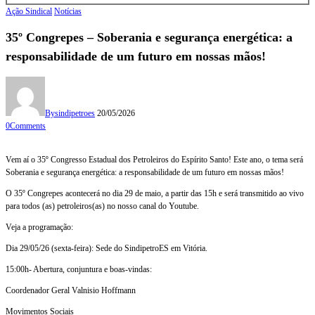
Ação Sindical
Notícias
35º Congrepes – Soberania e segurança energética: a
responsabilidade de um futuro em nossas mãos!
By
sindipetroes
20/05/2026
0
Comments
Vem aí o 35º Congresso Estadual dos Petroleiros do Espírito Santo! Este ano, o tema será
Soberania e segurança energética: a responsabilidade de um futuro em nossas mãos!
O 35º Congrepes acontecerá no dia 29 de maio, a partir das 15h e será transmitido ao vivo
para todos (as) petroleiros(as) no nosso canal do Youtube.
Veja a programação:
Dia 29/05/26 (sexta-feira): Sede do SindipetroES em Vitória.
15:00h- Abertura, conjuntura e boas-vindas:
Coordenador Geral Valnisio Hoffmann
Movimentos Sociais