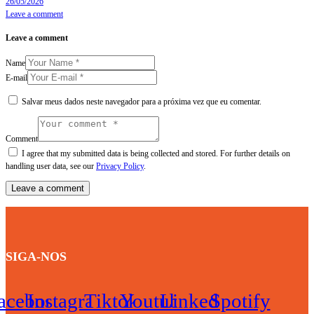
26/05/2026
Leave a comment
Leave a comment
Name
E-mail
Salvar meus dados neste navegador para a próxima vez que eu comentar.
Comment
I agree that my submitted data is being collected and stored. For further details on
handling user data, see our
Privacy Policy
.
SIGA-NOS
acebook
Instagram
Tiktok
Youtube
Linkedin
Spotify