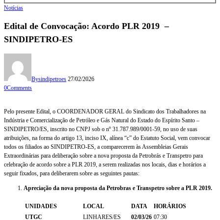
Notícias
Edital de Convocação: Acordo PLR 2019 –
SINDIPETRO-ES
By
sindipetroes
27/02/2026
0
Comments
Pelo presente Edital, o COORDENADOR GERAL do Sindicato dos Trabalhadores na
Indústria e Comercialização de Petróleo e Gás Natural do Estado do Espírito Santo –
SINDIPETRO/ES, inscrito no CNPJ sob o nº 31.787.989/0001-59, no uso de suas
atribuições, na forma do artigo 13, inciso IX, alínea “c” do Estatuto Social, vem convocar
todos os filiados ao SINDIPETRO-ES, a comparecerem às Assembleias Gerais
Extraordinárias para deliberação sobre a nova proposta da Petrobrás e Transpetro para
celebração de acordo sobre a PLR 2019, a serem realizadas nos locais, dias e horários a
seguir fixados, para deliberarem sobre as seguintes pautas:
Apreciação da nova proposta da Petrobras e Transpetro sobre a PLR 2019.
UNIDADES
LOCAL
DATA
HORÁRIOS
UTGC
LINHARES/ES
02/03/26
07:30