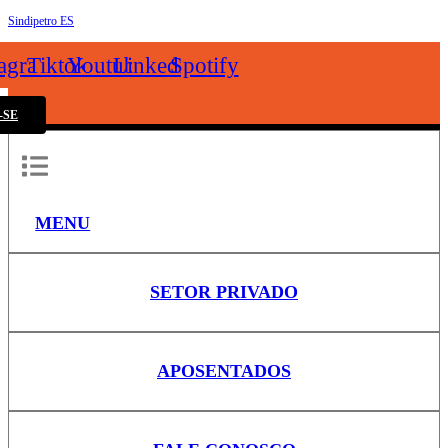
Sindipetro ES
k
tagram
Tiktok
Youtube
Linkedin
Spotify
-SE
MENU
SETOR PRIVADO
APOSENTADOS