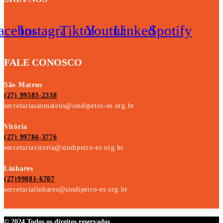
acebook
Instagram
Tiktok
Youtube
Linkedin
Spotify
FALE CONOSCO
São Mateus
(27) 99583-2338
secretariasaomateus@sindipetro-es.org.br
Vitória
(27) 99784-3776
secretariavitoria@sindipetro-es.org.br
Linhares
(27)99881-6707
secretarialinhares@sindipetro-es.org.br
© 2024 Todos os direitos reservados