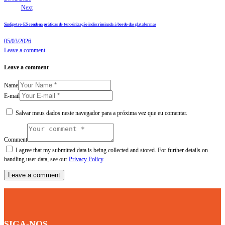
Next
Sindipetro-ES condena práticas de terceirização indiscriminada à bordo das plataformas
05/03/2026
Leave a comment
Leave a comment
Name
E-mail
Salvar meus dados neste navegador para a próxima vez que eu comentar.
Comment
I agree that my submitted data is being collected and stored. For further details on
handling user data, see our
Privacy Policy
.
SIGA-NOS