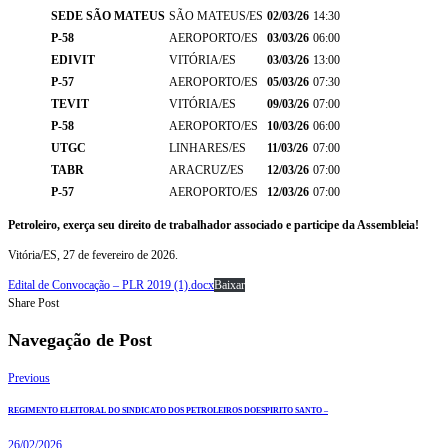
SEDE SÃO MATEUS
SÃO MATEUS/ES
02/03/26
14:30
P-58
AEROPORTO/ES
03/03/26
06:00
EDIVIT
VITÓRIA/ES
03/03/26
13:00
P-57
AEROPORTO/ES
05/03/26
07:30
TEVIT
VITÓRIA/ES
09/03/26
07:00
P-58
AEROPORTO/ES
10/03/26
06:00
UTGC
LINHARES/ES
11/03/26
07:00
TABR
ARACRUZ/ES
12/03/26
07:00
P-57
AEROPORTO/ES
12/03/26
07:00
Petroleiro, exerça seu direito de trabalhador associado e participe da Assembleia!
Vitória/ES, 27 de fevereiro de 2026.
Edital de Convocação – PLR 2019 (1).docx
Baixar
Share Post
Navegação de Post
Previous
REGIMENTO ELEITORAL DO SINDICATO DOS PETROLEIROS DOESPIRITO SANTO –
26/02/2026