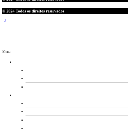
© 2024 Todos os direitos reservados
Menu
O SINDIPETRO
DIRETORIA
SECRETARIAS
EXPEDIENTE
ESTATUTO E REGIMENTOS
ESTATUTO SOCIAL
PROCESSO ELEITORAL
FUNDO DE MOBILIZAÇÃO
CÓDIGO DE ÉTICA E CONDUTA