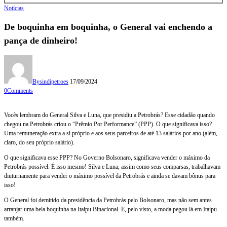
Notícias
De boquinha em boquinha, o General vai enchendo a
pança de dinheiro!
By
sindipetroes
17/09/2024
0
Comments
Vocês lembram do General Silva e Luna, que presidiu a Petrobrás? Esse cidadão quando
chegou na Petrobrás criou o “Prêmio Por Performance” (PPP). O que significava isso?
Uma remuneração extra a si próprio e aos seus parceiros de até 13 salários por ano (além,
claro, do seu próprio salário).
O que significava esse PPP? No Governo Bolsonaro, significava vender o máximo da
Petrobrás possível. É isso mesmo! Silva e Luna, assim como seus comparsas, trabalhavam
diuturnamente para vender o máximo possível da Petrobrás e ainda se davam bônus para
isso!
O General foi demitido da presidência da Petrobrás pelo Bolsonaro, mas não sem antes
arranjar uma bela boquinha na Itaipu Binacional. E, pelo visto, a moda pegou lá em Itaipu
também.