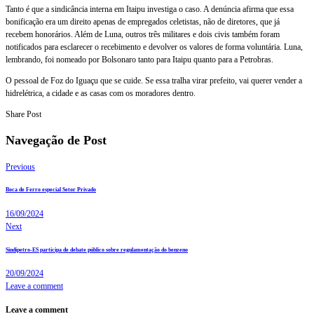
Tanto é que a sindicância interna em Itaipu investiga o caso. A denúncia afirma que essa
bonificação era um direito apenas de empregados celetistas, não de diretores, que já
recebem honorários. Além de Luna, outros três militares e dois civis também foram
notificados para esclarecer o recebimento e devolver os valores de forma voluntária. Luna,
lembrando, foi nomeado por Bolsonaro tanto para Itaipu quanto para a Petrobras.
O pessoal de Foz do Iguaçu que se cuide. Se essa tralha virar prefeito, vai querer vender a
hidrelétrica, a cidade e as casas com os moradores dentro.
Share Post
Navegação de Post
Previous
Boca de Ferro especial Setor Privado
16/09/2024
Next
Sindipetro-ES participa de debate público sobre regulamentação do benzeno
20/09/2024
Leave a comment
Leave a comment