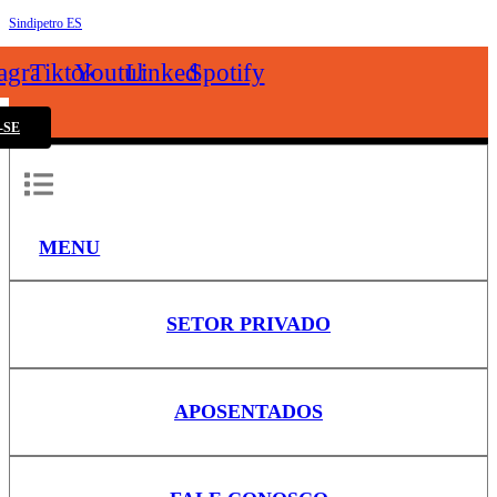
Sindipetro ES
k
tagram
Tiktok
Youtube
Linkedin
Spotify
-SE
MENU
SETOR PRIVADO
APOSENTADOS