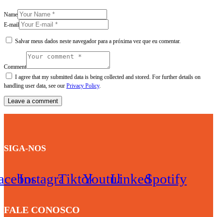
Name
E-mail
Salvar meus dados neste navegador para a próxima vez que eu comentar.
Comment
I agree that my submitted data is being collected and stored. For further details on
handling user data, see our
Privacy Policy
.
SIGA-NOS
acebook
Instagram
Tiktok
Youtube
Linkedin
Spotify
FALE CONOSCO