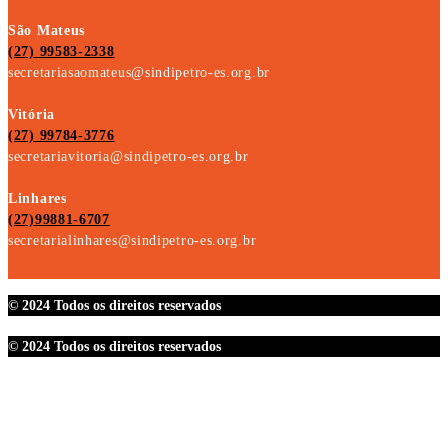
São Mateus
(27) 99583-2338
secretariasaomateus@sindipetro-es.org.br
Vitória
(27) 99784-3776
secretariavitoria@sindipetro-es.org.br
Linhares
(27)99881-6707
secretarialinhares@sindipetro-es.org.br
© 2024 Todos os direitos reservados
© 2024 Todos os direitos reservados