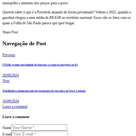
monopólio e aumento dos preços para o povo.
Querem saber o que é a Petrobrás atuando de forma privatizada? Voltem a 2022, quando a
gasolina chegou a uma média de R$ 8,00 no território nacional. Esses são os fatos com os
quais a Folha de São Paulo parece que quer brigar.
Share Post
Navegação de Post
Previous
UTGSul: grande oportunidade de fomentar a transição energética no ES
26/08/2024
Next
Trabalhadores denunciam falta de pagamentos de operadora do Norte Capixaba
16/09/2024
Leave a comment
Leave a comment
Name
E-mail