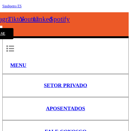
Sindipetro ES
k
tagram
Tiktok
Youtube
Linkedin
Spotify
-SE
MENU
SETOR PRIVADO
APOSENTADOS