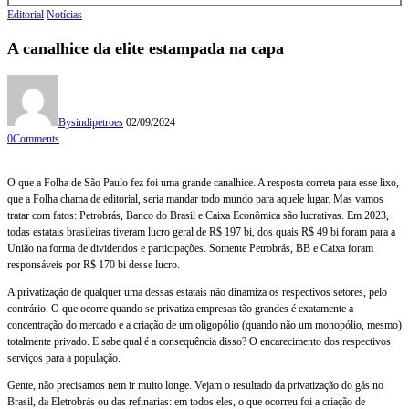
Editorial
Notícias
A canalhice da elite estampada na capa
By
sindipetroes
02/09/2024
0
Comments
O que a Folha de São Paulo fez foi uma grande canalhice. A resposta correta para esse lixo,
que a Folha chama de editorial, seria mandar todo mundo para aquele lugar. Mas vamos
tratar com fatos: Petrobrás, Banco do Brasil e Caixa Econômica são lucrativas. Em 2023,
todas estatais brasileiras tiveram lucro geral de R$ 197 bi, dos quais R$ 49 bi foram para a
União na forma de dividendos e participações. Somente Petrobrás, BB e Caixa foram
responsáveis por R$ 170 bi desse lucro.
A privatização de qualquer uma dessas estatais não dinamiza os respectivos setores, pelo
contrário. O que ocorre quando se privatiza empresas tão grandes é exatamente a
concentração do mercado e a criação de um oligopólio (quando não um monopólio, mesmo)
totalmente privado. E sabe qual é a consequência disso? O encarecimento dos respectivos
serviços para a população.
Gente, não precisamos nem ir muito longe. Vejam o resultado da privatização do gás no
Brasil, da Eletrobrás ou das refinarias: em todos eles, o que ocorreu foi a criação de