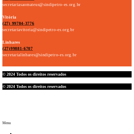
secretariasaomateus@sindipetro-es.org.br
Vitória
(27) 99784-3776
secretariavitoria@sindipetro-es.org.br
Linhares
(27)99881-6707
secretarialinhares@sindipetro-es.org.br
© 2024 Todos os direitos reservados
© 2024 Todos os direitos reservados
Menu
O SINDIPETRO