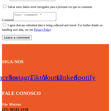
Salvar meus dados neste navegador para a próxima vez que eu comentar.
Comment
I agree that my submitted data is being collected and stored. For further details on
handling user data, see our
Privacy Policy
.
SIGA-NOS
acebook
Instagram
Tiktok
Youtube
Linkedin
Spotify
FALE CONOSCO
São Mateus
(27) 99583-2338