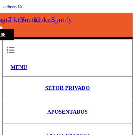
Sindipetro ES
k
tagram
Tiktok
Youtube
Linkedin
Spotify
-SE
MENU
SETOR PRIVADO
APOSENTADOS