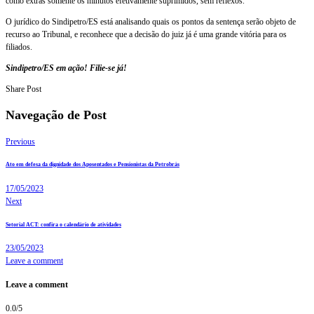
como extras somente os minutos efetivamente suprimidos, sem reflexos.
O jurídico do Sindipetro/ES está analisando quais os pontos da sentença serão objeto de
recurso ao Tribunal, e reconhece que a decisão do juiz já é uma grande vitória para os
filiados.
Sindipetro/ES em ação! Filie-se já!
Share Post
Navegação de Post
Previous
Ato em defesa da dignidade dos Aposentados e Pensionistas da Petrobrás
17/05/2023
Next
Setorial ACT: confira o calendário de atividades
23/05/2023
Leave a comment
Leave a comment
0.0
/
5