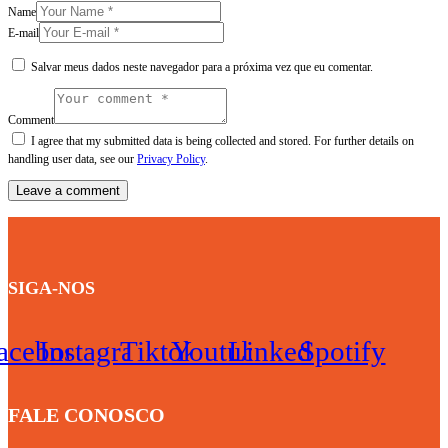
Name
E-mail
Salvar meus dados neste navegador para a próxima vez que eu comentar.
Comment
I agree that my submitted data is being collected and stored. For further details on
handling user data, see our
Privacy Policy
.
SIGA-NOS
acebook
Instagram
Tiktok
Youtube
Linkedin
Spotify
FALE CONOSCO