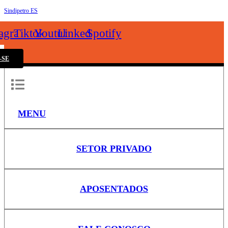
Sindipetro ES
k
tagram
Tiktok
Youtube
Linkedin
Spotify
-SE
MENU
SETOR PRIVADO
APOSENTADOS