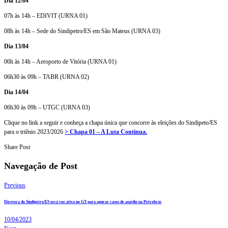
Dia 12/04
07h às 14h – EDIVIT (URNA 01)
08h às 14h – Sede do Sindipetro/ES em São Mateus (URNA 03)
Dia 13/04
06h às 14h – Aeroporto de Vitória (URNA 01)
06h30 às 09h – TABR (URNA 02)
Dia 14/04
06h30 às 09h – UTGC (URNA 03)
Clique no link a seguir e conheça a chapa única que concorre às eleições do Sindipeto/ES
para o triênio 2023/2026
> Chapa 01 – A Luta Continua.
Share Post
Navegação de Post
Previous
Diretora do Sindipetro/ES será voz ativa no GT para apurar casos de assédio na Petrobrás
10/04/2023