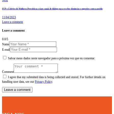
Next
FUP e Coletivo de Mulheres Petroleiras criam canais de diálogo para receber denúncias e sugestões contra assédio
11/04/2023
Leave a comment
Leave a comment
0.0
/
5
Name
E-mail
Salvar meus dados neste navegador para a próxima vez que eu comentar.
Comment
I agree that my submitted data is being collected and stored. For further details on
handling user data, see our
Privacy Policy
.