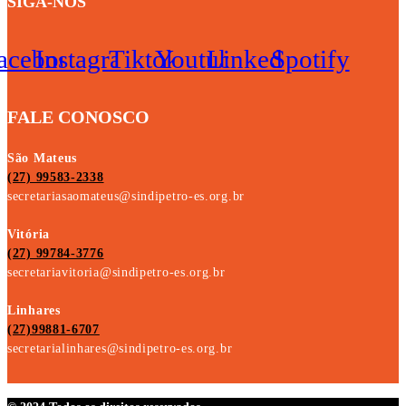
SIGA-NOS
acebook
Instagram
Tiktok
Youtube
Linkedin
Spotify
FALE CONOSCO
São Mateus
(27) 99583-2338
secretariasaomateus@sindipetro-es.org.br
Vitória
(27) 99784-3776
secretariavitoria@sindipetro-es.org.br
Linhares
(27)99881-6707
secretarialinhares@sindipetro-es.org.br