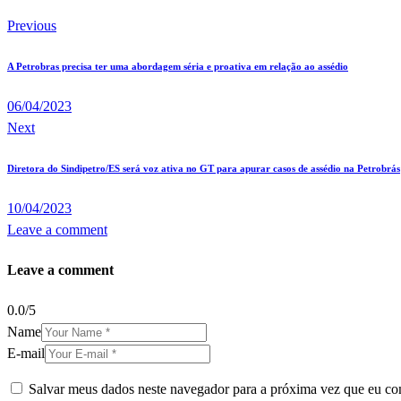
Previous
A Petrobras precisa ter uma abordagem séria e proativa em relação ao assédio
06/04/2023
Next
Diretora do Sindipetro/ES será voz ativa no GT para apurar casos de assédio na Petrobrás
10/04/2023
Leave a comment
Leave a comment
0.0
/
5
Name
E-mail
Salvar meus dados neste navegador para a próxima vez que eu co