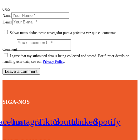
0.0
/
5
Name
E-mail
Salvar meus dados neste navegador para a próxima vez que eu comentar.
Comment
I agree that my submitted data is being collected and stored. For further details on
handling user data, see our
Privacy Policy
.
SIGA-NOS
acebook
Instagram
Tiktok
Youtube
Linkedin
Spotify