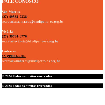
FALE CONOSCO
São Mateus
(27) 99583-2338
secretariasaomateus@sindipetro-es.org.br
Vitória
(27) 99784-3776
secretariavitoria@sindipetro-es.org.br
Linhares
(27)99881-6707
secretarialinhares@sindipetro-es.org.br
© 2024 Todos os direitos reservados
© 2024 Todos os direitos reservados