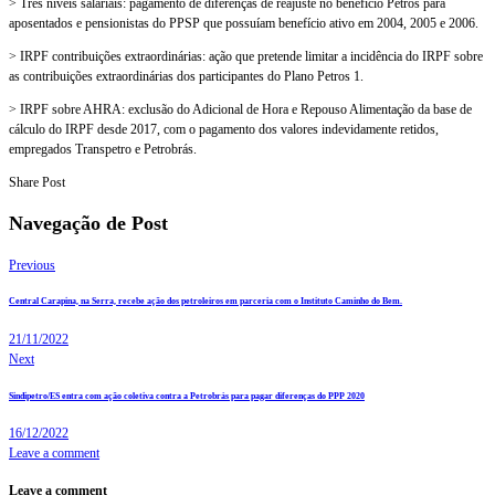
> Três níveis salariais: pagamento de diferenças de reajuste no benefício Petros para
aposentados e pensionistas do PPSP que possuíam benefício ativo em 2004, 2005 e 2006.
> IRPF contribuições extraordinárias: ação que pretende limitar a incidência do IRPF sobre
as contribuições extraordinárias dos participantes do Plano Petros 1.
> IRPF sobre AHRA: exclusão do Adicional de Hora e Repouso Alimentação da base de
cálculo do IRPF desde 2017, com o pagamento dos valores indevidamente retidos,
empregados Transpetro e Petrobrás.
Share Post
Navegação de Post
Previous
Central Carapina, na Serra, recebe ação dos petroleiros em parceria com o Instituto Caminho do Bem.
21/11/2022
Next
Sindipetro/ES entra com ação coletiva contra a Petrobrás para pagar diferenças do PPP 2020
16/12/2022
Leave a comment
Leave a comment