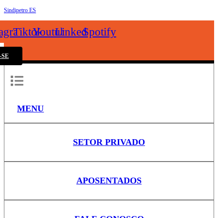
Sindipetro ES
k
tagram
Tiktok
Youtube
Linkedin
Spotify
-SE
MENU
SETOR PRIVADO
APOSENTADOS