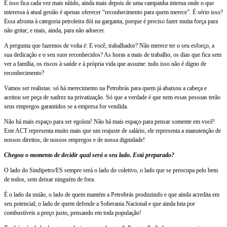
E isso fica cada vez mais nítido, ainda mais depois de uma campanha interna onde o que
interessa à atual gestão é apenas oferecer “reconhecimento para quem merece”. É sério isso?
Essa afronta à categoria petroleira dói na garganta, porque é preciso fazer muita força para
não gritar; e mais, ainda, para não adoecer.
A pergunta que fazemos de volta é: E você, trabalhador? Não merece ter o seu esforço, a
sua dedicação e o seu suor reconhecidos? As horas a mais de trabalho, os dias que fica sem
ver a família, os riscos à saúde e à própria vida que assume: tudo isso não é digno de
reconhecimento?
Vamos ser realistas: só há merecimento na Petrobrás para quem já abaixou a cabeça e
aceitou ser peça de xadrez na privatização. Só que a verdade é que nem essas pessoas terão
seus empregos garantidos se a empresa for vendida.
Não há mais espaço para ser egoísta! Não há mais espaço para pensar somente em você!
Este ACT representa muito mais que um reajuste de salário, ele representa a manutenção de
nossos direitos, de nossos empregos e de nossa dignidade!
Chegou o momento de decidir qual será o seu lado. Está preparado?
O lado do Sindipetro/ES sempre será o lado do coletivo, o lado que se preocupa pelo bem
de todos, sem deixar ninguém de fora.
É o lado da união, o lado de quem mantém a Petrobrás produzindo e que ainda acredita em
seu potencial; o lado de quem defende a Soberania Nacional e que ainda luta por
combustíveis a preço justo, pensando em toda população!