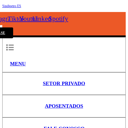
Sindipetro ES
k
tagram
Tiktok
Youtube
Linkedin
Spotify
-SE
MENU
SETOR PRIVADO
APOSENTADOS