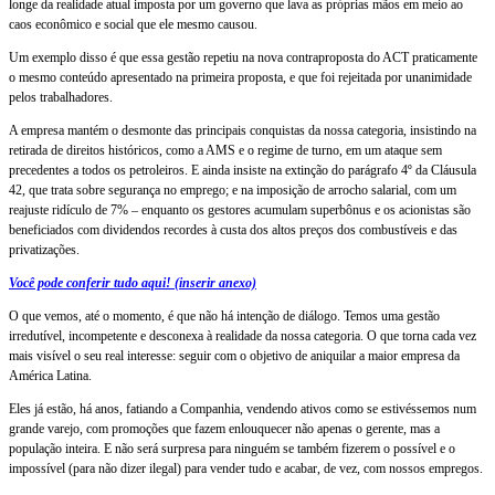
longe da realidade atual imposta por um governo que lava as próprias mãos em meio ao
caos econômico e social que ele mesmo causou.
Um exemplo disso é que essa gestão repetiu na nova contraproposta do ACT praticamente
o mesmo conteúdo apresentado na primeira proposta, e que foi rejeitada por unanimidade
pelos trabalhadores.
A empresa mantém o desmonte das principais conquistas da nossa categoria, insistindo na
retirada de direitos históricos, como a AMS e o regime de turno, em um ataque sem
precedentes a todos os petroleiros. E ainda insiste na extinção do parágrafo 4º da Cláusula
42, que trata sobre segurança no emprego; e na imposição de arrocho salarial, com um
reajuste ridículo de 7% – enquanto os gestores acumulam superbônus e os acionistas são
beneficiados com dividendos recordes à custa dos altos preços dos combustíveis e das
privatizações.
Você pode conferir tudo aqui! (inserir anexo)
O que vemos, até o momento, é que não há intenção de diálogo. Temos uma gestão
irredutível, incompetente e desconexa à realidade da nossa categoria. O que torna cada vez
mais visível o seu real interesse: seguir com o objetivo de aniquilar a maior empresa da
América Latina.
Eles já estão, há anos, fatiando a Companhia, vendendo ativos como se estivéssemos num
grande varejo, com promoções que fazem enlouquecer não apenas o gerente, mas a
população inteira. E não será surpresa para ninguém se também fizerem o possível e o
impossível (para não dizer ilegal) para vender tudo e acabar, de vez, com nossos empregos.