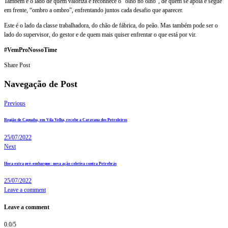
Também é o lado de quem valoriza e reconhece o “olho no olho”, de quem se apoia e segue
em frente, “ombro a ombro”, enfrentando juntos cada desafio que aparecer.
Este é o lado da classe trabalhadora, do chão de fábrica, do peão. Mas também pode ser o
lado do supervisor, do gestor e de quem mais quiser enfrentar o que está por vir.
#VemProNossoTime
Share Post
Navegação de Post
Previous
Região de Capuaba, em Vila Velha, recebe a Caravana dos Petroleiros
25/07/2022
Next
Hora extra pré-embarque: nova ação coletiva contra Petrobrás
25/07/2022
Leave a comment
Leave a comment
0.0
/
5