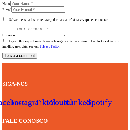
Name
E-mail
Salvar meus dados neste navegador para a próxima vez que eu comentar.
Comment
I agree that my submitted data is being collected and stored. For further details on
handling user data, see our
Privacy Policy
.
SIGA-NOS
acebook
Instagram
Tiktok
Youtube
Linkedin
Spotify
FALE CONOSCO