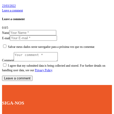
23/03/2022
Leave a comment
Leave a comment
0.0
/
5
Name
E-mail
Salvar meus dados neste navegador para a próxima vez que eu comentar.
Comment
I agree that my submitted data is being collected and stored. For further details on
handling user data, see our
Privacy Policy
.
SIGA-NOS