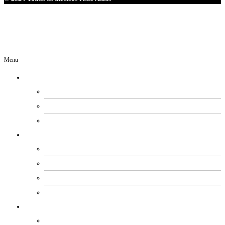
Menu
O SINDIPETRO
DIRETORIA
SECRETARIAS
EXPEDIENTE
ESTATUTO E REGIMENTOS
ESTATUTO SOCIAL
PROCESSO ELEITORAL
FUNDO DE MOBILIZAÇÃO
CÓDIGO DE ÉTICA E CONDUTA
ACORDOS COLETIVOS
ACORDOS PETROBRAS