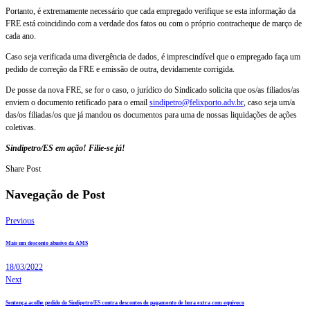
Portanto, é extremamente necessário que cada empregado verifique se esta informação da
FRE está coincidindo com a verdade dos fatos ou com o próprio contracheque de março de
cada ano.
Caso seja verificada uma divergência de dados, é imprescindível que o empregado faça um
pedido de correção da FRE e emissão de outra, devidamente corrigida.
De posse da nova FRE, se for o caso, o jurídico do Sindicado solicita que os/as filiados/as
enviem o documento retificado para o email
sindipetro@felixporto.adv.br
, caso seja um/a
das/os filiadas/os que já mandou os documentos para uma de nossas liquidações de ações
coletivas.
Sindipetro/ES em ação! Filie-se já!
Share Post
Navegação de Post
Previous
Mais um desconto abusivo da AMS
18/03/2022
Next
Sentença acolhe pedido do Sindipetro/ES contra descontos de pagamento de hora extra com equívoco