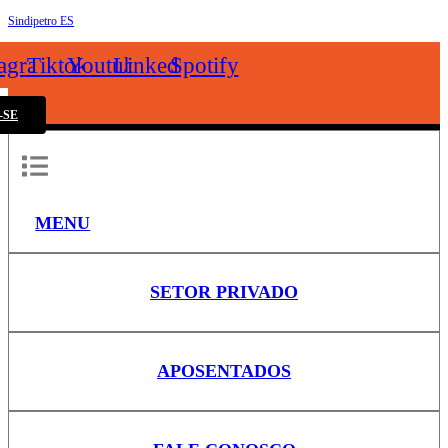
Sindipetro ES
k
tagram
Tiktok
Youtube
Linkedin
Spotify
-SE
MENU
SETOR PRIVADO
APOSENTADOS