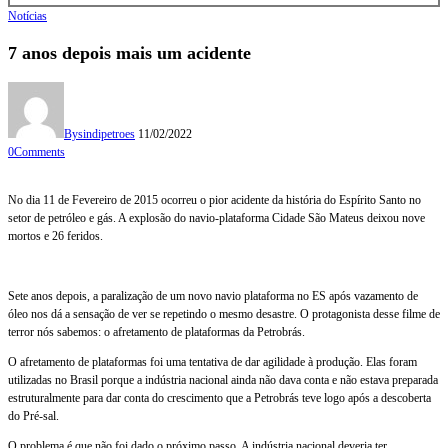
Notícias
7 anos depois mais um acidente
By
sindipetroes
11/02/2022
0
Comments
No dia 11 de Fevereiro de 2015 ocorreu o pior acidente da história do Espírito Santo no
setor de petróleo e gás. A explosão do navio-plataforma Cidade São Mateus deixou nove
mortos e 26 feridos.
Sete anos depois, a paralização de um novo navio plataforma no ES após vazamento de
óleo nos dá a sensação de ver se repetindo o mesmo desastre. O protagonista desse filme de
terror nós sabemos: o afretamento de plataformas da Petrobrás.
O afretamento de plataformas foi uma tentativa de dar agilidade à produção. Elas foram
utilizadas no Brasil porque a indústria nacional ainda não dava conta e não estava preparada
estruturalmente para dar conta do crescimento que a Petrobrás teve logo após a descoberta
do Pré-sal.
O problema é que não foi dado o próximo passo. A indústria nacional deveria ter