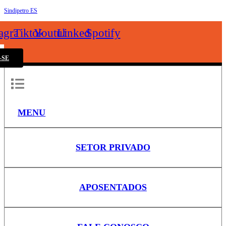
Sindipetro ES
k
tagram
Tiktok
Youtube
Linkedin
Spotify
-SE
MENU
SETOR PRIVADO
APOSENTADOS