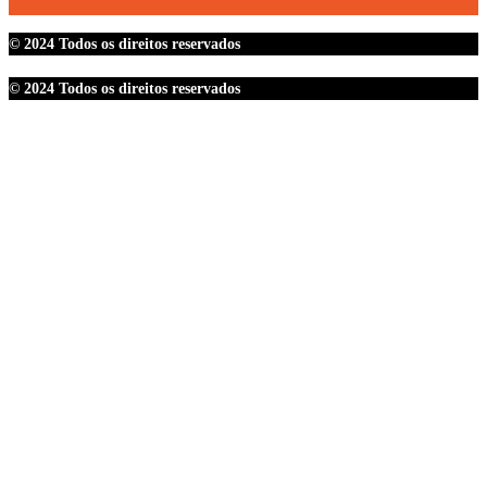
© 2024 Todos os direitos reservados
© 2024 Todos os direitos reservados
O SINDIPETRO
ESTATUTO E REGIMENTOS
ACORDOS COLETIVOS
LEGISLAÇÃO
PUBLICAÇÕES
JURÍDICO
CONVÊNIOS
SMS
TRANSPARÊNCIA