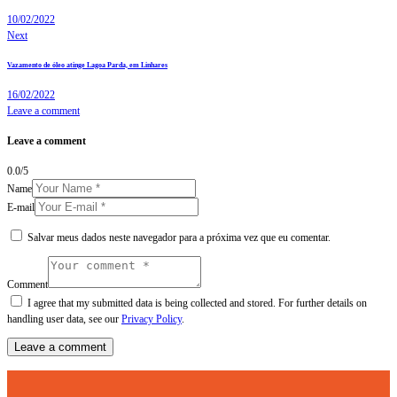
10/02/2022
Next
Vazamento de óleo atinge Lagoa Parda, em Linhares
16/02/2022
Leave a comment
Leave a comment
0.0
/
5
Name
E-mail
Salvar meus dados neste navegador para a próxima vez que eu comentar.
Comment
I agree that my submitted data is being collected and stored. For further details on
handling user data, see our
Privacy Policy
.