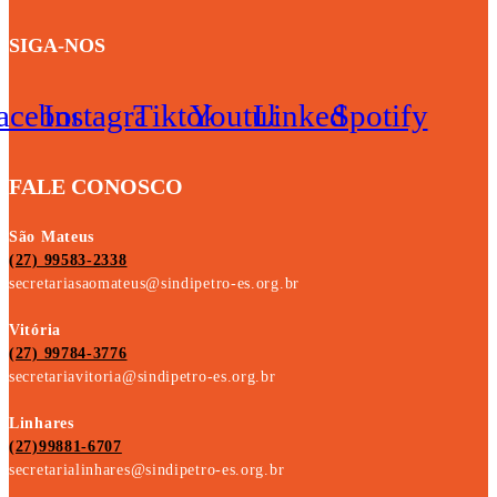
SIGA-NOS
acebook
Instagram
Tiktok
Youtube
Linkedin
Spotify
FALE CONOSCO
São Mateus
(27) 99583-2338
secretariasaomateus@sindipetro-es.org.br
Vitória
(27) 99784-3776
secretariavitoria@sindipetro-es.org.br
Linhares
(27)99881-6707
secretarialinhares@sindipetro-es.org.br