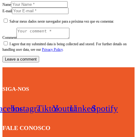
Name
E-mail
Salvar meus dados neste navegador para a próxima vez que eu comentar.
Comment
I agree that my submitted data is being collected and stored. For further details on
handling user data, see our
Privacy Policy
.
SIGA-NOS
acebook
Instagram
Tiktok
Youtube
Linkedin
Spotify
FALE CONOSCO