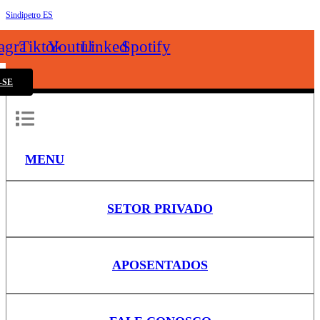
Sindipetro ES
k
tagram
Tiktok
Youtube
Linkedin
Spotify
-SE
MENU
SETOR PRIVADO
APOSENTADOS