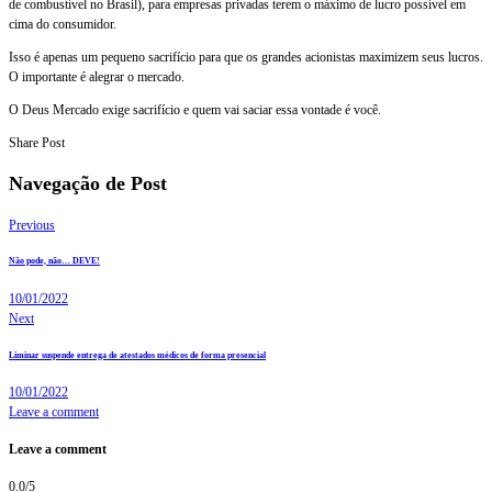
de combustível no Brasil), para empresas privadas terem o máximo de lucro possível em
cima do consumidor.
Isso é apenas um pequeno sacrifício para que os grandes acionistas maximizem seus lucros.
O importante é alegrar o mercado.
O Deus Mercado exige sacrifício e quem vai saciar essa vontade é você.
Share Post
Navegação de Post
Previous
Não pode, não… DEVE!
10/01/2022
Next
Liminar suspende entrega de atestados médicos de forma presencial
10/01/2022
Leave a comment
Leave a comment
0.0
/
5