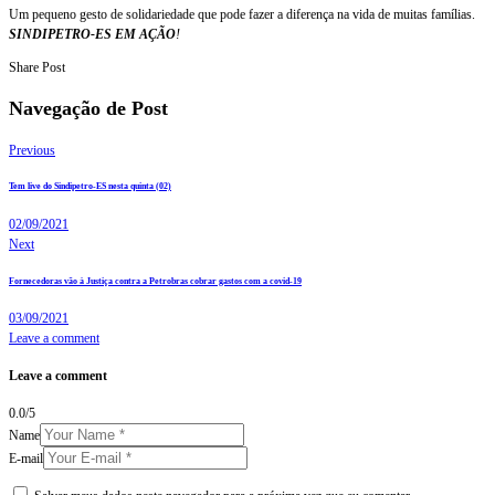
Um pequeno gesto de solidariedade que pode fazer a diferença na vida de muitas famílias.
SINDIPETRO-ES EM AÇÃ
O
!
Share Post
Navegação de Post
Previous
Tem live do Sindipetro-ES nesta quinta (02)
02/09/2021
Next
Fornecedoras vão à Justiça contra a Petrobras cobrar gastos com a covid-19
03/09/2021
Leave a comment
Leave a comment
0.0
/
5
Name
E-mail