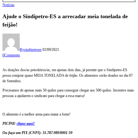
Notícias
Ajude o Sindipetro-ES a arrecadar meia tonelada de
feijão!
By
sindipetroes
02/09/2021
0
Comments
As doações dos/as petroleiros/as, em apenas dois dias, já permite que o Sindipetro-ES
possa comprar quase MEIA TONELADA de feijão. Os alimentos serão doados no dia 07
de Setembro.
Precisamos de apenas mais 50 quilos para conseguir chegar aos 500 quilos. Incentive mais
pessoas a ajudarem o sindicato para chegar a essa marca!
O alimento é a melhor arma para matar a fome!
PICPAY:
clique aqui!
Ou faça um PIX (CNPJ): 31.787.989/0001-59