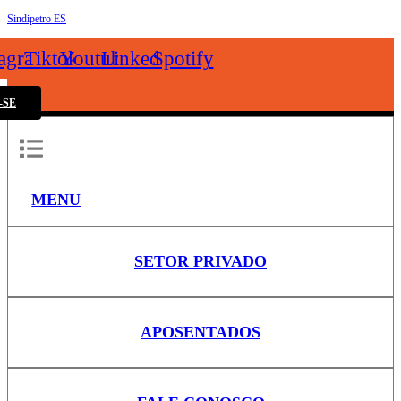
Sindipetro ES
k
tagram
Tiktok
Youtube
Linkedin
Spotify
-SE
MENU
SETOR PRIVADO
APOSENTADOS