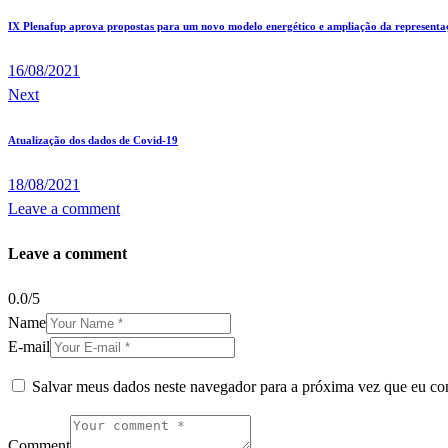
IX Plenafup aprova propostas para um novo modelo energético e ampliação da representaç
16/08/2021
Next
Atualização dos dados de Covid-19
18/08/2021
Leave a comment
Leave a comment
0.0
/
5
Name
E-mail
Salvar meus dados neste navegador para a próxima vez que eu co
Comment