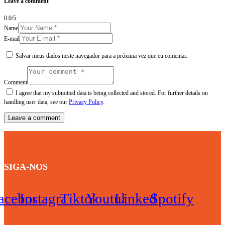
Leave a comment
0.0
/
5
Name
E-mail
Salvar meus dados neste navegador para a próxima vez que eu comentar.
Comment
I agree that my submitted data is being collected and stored. For further details on
handling user data, see our
Privacy Policy
.
SIGA-NOS
acebook
Instagram
Tiktok
Youtube
Linkedin
Spotify