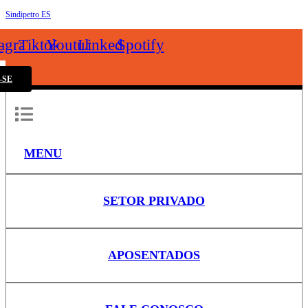
Sindipetro ES
k
tagram
Tiktok
Youtube
Linkedin
Spotify
-SE
MENU
SETOR PRIVADO
APOSENTADOS