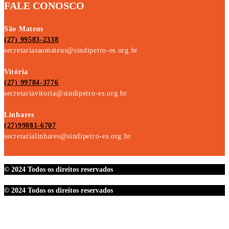
FALE CONOSCO
São Mateus
(27) 99583-2338
secretariasaomateus@sindipetro-es.org.br
Vitória
(27) 99784-3776
secretariavitoria@sindipetro-es.org.br
Linhares
(27)99881-6707
secretarialinhares@sindipetro-es.org.br
© 2024 Todos os direitos reservados
© 2024 Todos os direitos reservados