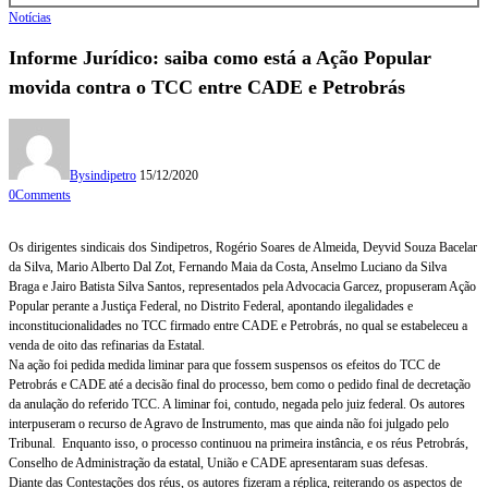
Notícias
Informe Jurídico: saiba como está a Ação Popular
movida contra o TCC entre CADE e Petrobrás
By
sindipetro
15/12/2020
0
Comments
Os dirigentes sindicais dos Sindipetros, Rogério Soares de Almeida, Deyvid Souza Bacelar
da Silva, Mario Alberto Dal Zot, Fernando Maia da Costa, Anselmo Luciano da Silva
Braga e Jairo Batista Silva Santos, representados pela Advocacia Garcez, propuseram Ação
Popular perante a Justiça Federal, no Distrito Federal, apontando ilegalidades e
inconstitucionalidades no TCC firmado entre CADE e Petrobrás, no qual se estabeleceu a
venda de oito das refinarias da Estatal.
Na ação foi pedida medida liminar para que fossem suspensos os efeitos do TCC de
Petrobrás e CADE até a decisão final do processo, bem como o pedido final de decretação
da anulação do referido TCC. A liminar foi, contudo, negada pelo juiz federal. Os autores
interpuseram o recurso de Agravo de Instrumento, mas que ainda não foi julgado pelo
Tribunal. Enquanto isso, o processo continuou na primeira instância, e os réus Petrobrás,
Conselho de Administração da estatal, União e CADE apresentaram suas defesas.
Diante das Contestações dos réus, os autores fizeram a réplica, reiterando os aspectos de