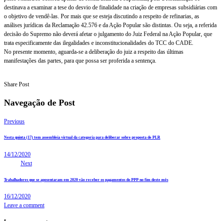
destinava a examinar a tese do desvio de finalidade na criação de empresas subsidiárias com
o objetivo de vendê-las. Por mais que se esteja discutindo a respeito de refinarias, as
análises jurídicas da Reclamação 42.576 e da Ação Popular são distintas. Ou seja, a referida
decisão do Supremo não deverá afetar o julgamento do Juiz Federal na Ação Popular, que
trata especificamente das ilegalidades e inconstitucionalidades do TCC do CADE.
No presente momento, aguarda-se a deliberação do juiz a respeito das últimas
manifestações das partes, para que possa ser proferida a sentença.
Share Post
Navegação de Post
Previous
Nesta quinta (17) tem assembleia virtual da categoria para deliberar sobre proposta de PLR
14/12/2020
Next
Trabalhadores que se aposentaram em 2020 vão receber os pagamentos do PPP no fim deste mês
16/12/2020
Leave a comment