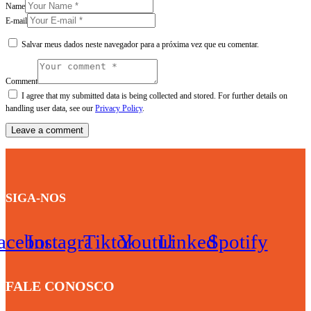
Name
E-mail
Salvar meus dados neste navegador para a próxima vez que eu comentar.
Comment
I agree that my submitted data is being collected and stored. For further details on
handling user data, see our
Privacy Policy
.
SIGA-NOS
acebook
Instagram
Tiktok
Youtube
Linkedin
Spotify
FALE CONOSCO