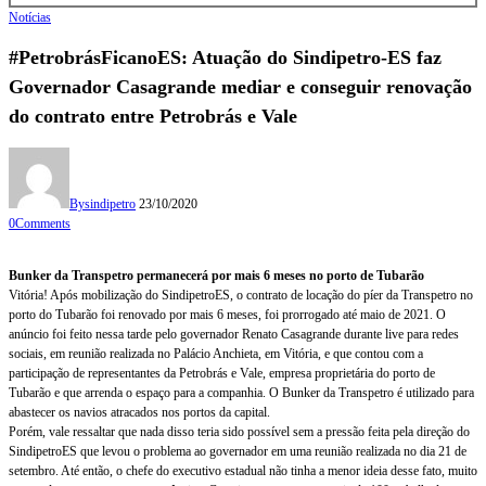
Notícias
#PetrobrásFicanoES: Atuação do Sindipetro-ES faz
Governador Casagrande mediar e conseguir renovação
do contrato entre Petrobrás e Vale
By
sindipetro
23/10/2020
0
Comments
Bunker da Transpetro permanecerá por mais 6 meses no porto de Tubarão
Vitória! Após mobilização do SindipetroES, o contrato de locação do píer da Transpetro no
porto do Tubarão foi renovado por mais 6 meses, foi prorrogado até maio de 2021. O
anúncio foi feito nessa tarde pelo governador Renato Casagrande durante live para redes
sociais, em reunião realizada no Palácio Anchieta, em Vitória, e que contou com a
participação de representantes da Petrobrás e Vale, empresa proprietária do porto de
Tubarão e que arrenda o espaço para a companhia. O Bunker da Transpetro é utilizado para
abastecer os navios atracados nos portos da capital.
Porém, vale ressaltar que nada disso teria sido possível sem a pressão feita pela direção do
SindipetroES que levou o problema ao governador em uma reunião realizada no dia 21 de
setembro. Até então, o chefe do executivo estadual não tinha a menor ideia desse fato, muito