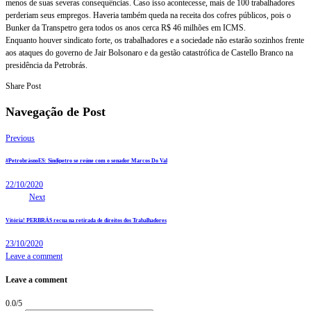
menos de suas severas consequências. Caso isso acontecesse, mais de 100 trabalhadores
perderiam seus empregos. Haveria também queda na receita dos cofres públicos, pois o
Bunker da Transpetro gera todos os anos cerca R$ 46 milhões em ICMS.
Enquanto houver sindicato forte, os trabalhadores e a sociedade não estarão sozinhos frente
aos ataques do governo de Jair Bolsonaro e da gestão catastrófica de Castello Branco na
presidência da Petrobrás.
Share Post
Navegação de Post
Previous
#PetrobrásnoES: Sindipetro se reúne com o senador Marcos Do Val
22/10/2020
Next
Vitória! PERBRÁS recua na retirada de direitos dos Trabalhadores
23/10/2020
Leave a comment
Leave a comment
0.0
/
5