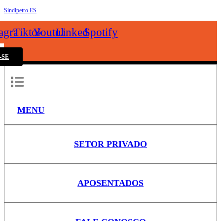
Sindipetro ES
k
tagram
Tiktok
Youtube
Linkedin
Spotify
-SE
MENU
SETOR PRIVADO
APOSENTADOS