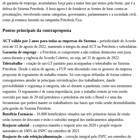
de garantia de emprego, acumulamos força para a maior luta que temos pela frente, que é a
defesa do Sistema Petrobrás. A hora agora é de fortalecer as frentes de lutas contra as
privatizações, envolvendo outras categorias, governantes, parlamentares e a sociedade civil,
como já estamos fazendo na campanha Petrobrás Fica.
Pontos principais da contraproposta
ACT válido por 2 anos para todas as empresas do Sistema –
periodicidade do Acordo
será até 31 de agosto de 2022, mantendo a íntegra do atual ACT na Petrobrás e subsidiárias.
Garantia de emprego
– a Petrobrás se compromete a não realizar demissões sem justa
causa durante a vigência do Acordo Coletivo, ou seja, até 31 de agosto de 2022.
Teletrabalho
– criação de um GT paritário para acompanhar o teletrabalho no Sistema
Petrobras. Desde o início de agosto, a FUP vem discutindo com os gestores da empresa
propostas de regramento do trabalho remoto. Só com regras definidas de forma coletiva
conseguiremos atender às principais reivindicações dos trabalhadores, dando
previsibilidade e segurança à categoria, não só durante a pandemia, como nos momentos
seguintes. O regramento é de suma importância, pois o trabalho remoto já vem sendo
exercido por mais de 20 mil petroleiros e petroleiras em todo o Brasil e é uma das
ferramentas que poderá manter os trabalhadores nas bases que estão sendo desmobilizadas
pela gestão do Sistema Petrobrás.
Benefício Farmácia –
16.800 beneficiários situados nas três primeiras faixas de renda
serão isentos de desconto e terão o subsídio integral dos medicamentos adquiridos.
Reajuste salarial
– a empresa mantém o reajuste zero em 2020 e propõe reajuste
automático de 100% do INPC em setembro de 2021.
Reajuste do vale refeição/alimentação
– correção integral pelo INPC em setembro de