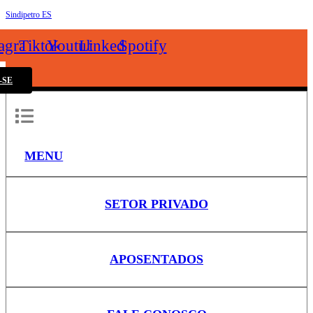
Sindipetro ES
k
tagram
Tiktok
Youtube
Linkedin
Spotify
-SE
MENU
SETOR PRIVADO
APOSENTADOS