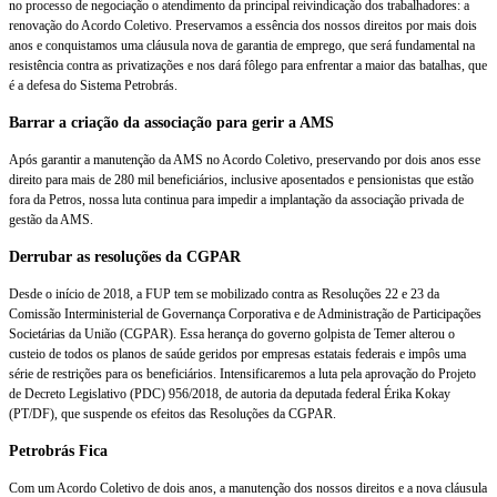
no processo de negociação o atendimento da principal reivindicação dos trabalhadores: a
renovação do Acordo Coletivo. Preservamos a essência dos nossos direitos por mais dois
anos e conquistamos uma cláusula nova de garantia de emprego, que será fundamental na
resistência contra as privatizações e nos dará fôlego para enfrentar a maior das batalhas, que
é a defesa do Sistema Petrobrás.
Barrar a criação da associação para gerir a AMS
Após garantir a manutenção da AMS no Acordo Coletivo, preservando por dois anos esse
direito para mais de 280 mil beneficiários, inclusive aposentados e pensionistas que estão
fora da Petros, nossa luta continua para impedir a implantação da associação privada de
gestão da AMS.
Derrubar as resoluções da CGPAR
Desde o início de 2018, a FUP tem se mobilizado contra as Resoluções 22 e 23 da
Comissão Interministerial de Governança Corporativa e de Administração de Participações
Societárias da União (CGPAR). Essa herança do governo golpista de Temer alterou o
custeio de todos os planos de saúde geridos por empresas estatais federais e impôs uma
série de restrições para os beneficiários. Intensificaremos a luta pela aprovação do Projeto
de Decreto Legislativo (PDC) 956/2018, de autoria da deputada federal Érika Kokay
(PT/DF), que suspende os efeitos das Resoluções da CGPAR.
Petrobrás Fica
Com um Acordo Coletivo de dois anos, a manutenção dos nossos direitos e a nova cláusula