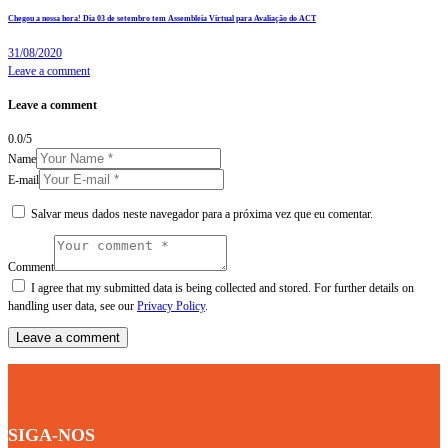
Chegou a nossa hora! Dia 03 de setembro tem Assembleia Virtual para Avaliação do ACT
31/08/2020
Leave a comment
Leave a comment
0.0
/
5
Name
E-mail
Salvar meus dados neste navegador para a próxima vez que eu comentar.
Comment
I agree that my submitted data is being collected and stored. For further details on
handling user data, see our
Privacy Policy
.
SIGA-NOS