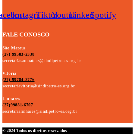
acebook
Instagram
Tiktok
Youtube
Linkedin
Spotify
FALE CONOSCO
São Mateus
(27) 99583-2338
secretariasaomateus@sindipetro-es.org.br
Vitória
(27) 99784-3776
secretariavitoria@sindipetro-es.org.br
Linhares
(27)99881-6707
secretarialinhares@sindipetro-es.org.br
© 2024 Todos os direitos reservados