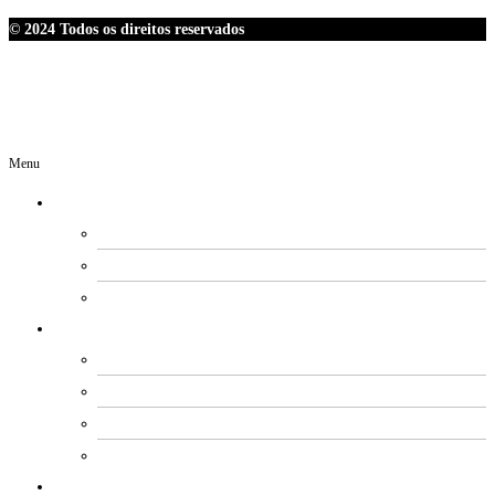
© 2024 Todos os direitos reservados
Menu
O SINDIPETRO
DIRETORIA
SECRETARIAS
EXPEDIENTE
ESTATUTO E REGIMENTOS
ESTATUTO SOCIAL
PROCESSO ELEITORAL
FUNDO DE MOBILIZAÇÃO
CÓDIGO DE ÉTICA E CONDUTA
ACORDOS COLETIVOS