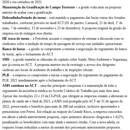
2020 e em setembro de 2021.
Manutenção da Gratificação de Campo Terrestre –
a gestão volta atrás na proposta
anterior de acabar com a gratificação.
Dobradinha/feriado do
turno
– está mantido o pagamento das horas extras dos feriados
trabalhados, conforme previsto no atual ACT (01 de janeiro, Carnaval, 21 de abril, 1º de
maio, 7 de setembro, 15 de novembro e 25 de dezembro). A proposta original da gestão da
empresa era de extinguir esse direito.
HE troca de turno
– a Petrobrás assume o compromisso de retomar a discussão com os
sindicatos sobre a medição do tempo de passagem de serviço nas unidades operacionais.
Banco de horas
– a gestão se compromete a retomar a negociação do regramento do banco
de horas, após o fechamento do ACT.
SMS
– a gestão mantém as cláusulas do capítulo sobre Saúde, Meio Ambiente e Segurança,
que já consta no ACT. A proposta anterior era de restringir o acesso dos dirigentes
sindicais aos locais de acidentes de trabalho e às inspeções oficiais.
PLR
– a empresa se compromete a iniciar a negociação do regramento do pagamento da
PLR 2021 imediatamente após o fechamento do ACT.
AMS continua no ACT
– uma das principais conquistas é a manutenção de todo o
regramento da assistência médica no Acordo Coletivo de Trabalho por mais dois anos.
Apesar das resoluções 22 e 23 da CGPAR, que obrigam as empresas estatais a alteraram os
planos de saúde até o final de 2021, a AMS está protegida pelo ACT até 31 de agosto de
2022, preservando o benefício para mais de 280 mil usuários, inclusive aposentados e
pensionistas sem Petros. Em relação ao reajuste do Grande Risco, a empresa concordou
em alterar a tabela anteriormente proposta, cujos aumentos abusivos chegavam a 1.422%,
penalizando os beneficiários com mais idade e menores rendas. Com a nova tabela, os
reajustes foram reduzidos a menos da metade dos percentuais anteriormente propostos.