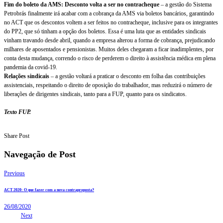
Fim do boleto da AMS: Desconto volta a ser no contracheque
– a gestão do Sistema
Petrobrás finalmente irá acabar com a cobrança da AMS via boletos bancários, garantindo
no ACT que os descontos voltem a ser feitos no contracheque, inclusive para os integrantes
do PP2, que só tinham a opção dos boletos. Essa é uma luta que as entidades sindicais
vinham travando desde abril, quando a empresa alterou a forma de cobrança, prejudicando
milhares de aposentados e pensionistas. Muitos deles chegaram a ficar inadimplentes, por
conta desta mudança, correndo o risco de perderem o direito à assistência médica em plena
pandemia da covid-19.
Relações sindicais
– a gestão voltará a praticar o desconto em folha das contribuições
assistenciais, respeitando o direito de oposição do trabalhador, mas reduzirá o número de
liberações de dirigentes sindicais, tanto para a FUP, quanto para os sindicatos.
Texto FUP.
Share Post
Navegação de Post
Previous
ACT 2020: O que fazer com a nova contraproposta?
26/08/2020
Next