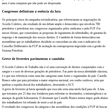
anos é uma conquista que não pode ser desprezada.
Congressos definiram a essência da luta
Os principais eixos da campanha reivindicatória, que referenciaram as negociações do
Acordo Coletivo, são resultado de um debate amplo e democrático que envolveu 700
petroleiros e petroleiras nos congressos organizados pelos sindicatos e pela FUP. Foi
nesses fóruns, que construímos as propostas de regramento do teletrabalho, de garantia do
emprego e de manutenção dos nossos direitos. E é também de forma democrática nas
assembleias que os trabalhadores decidirão se concordam ou não com o indicativo do
Conselho Deliberativo da FUP de aceitação da contraproposta negociada com a gestão do
Sistema Petrobrás.
Greve de fevereiro pavimentou o caminho
O Acordo Coletivo de Trabalho não é só uma convenção de direitos conquistados com o
sangue e o suor de diversas gerações de petroleiros. Faz parte da nossa identidade classista,
é o que nos referencia como uma das categorias mais fortes e organizadas do país. Castello
Branco sabe que para privatizar a maior empresa nacional, seu sonho confesso, teria que
quebrar a espinha dorsal dos trabalhadores, destruindo o ACT.
A greve de fevereiro já havia apontado que essa não seria uma tarefa fácil para ele. A luta
que travamos por 21 dias nos fortaleceu para enfrentar os desmandos, a intransigência e as
ameaças da gestão bolsonarista. O desmonte que Castello Branco tentou impor goela abaixo
dos trabalhadores foi refutado de norte a sul do país.
O resultado dos congressos da categoria e das assembleias deu condições à FUP de buscar