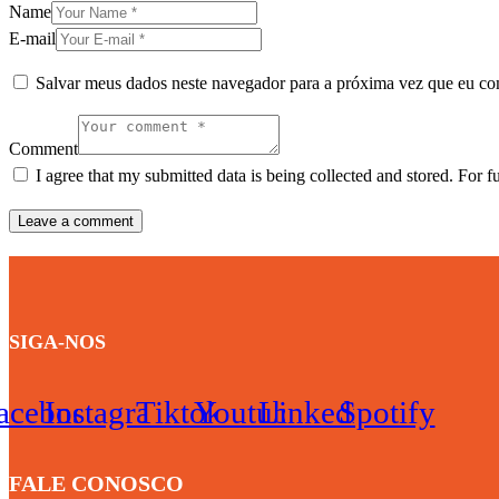
Name
E-mail
Salvar meus dados neste navegador para a próxima vez que eu co
Comment
I agree that my submitted data is being collected and stored. For f
SIGA-NOS
acebook
Instagram
Tiktok
Youtube
Linkedin
Spotify
FALE CONOSCO