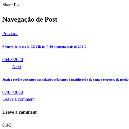
Share Post
Navegação de Post
Previous
Número de casos de COVID na P-50 aumenta mais de 200%
06/08/2020
Next
Justiça proíbe descontos nos salários referentes à gratificação de campo terrestre de prod
07/08/2020
Leave a comment
Leave a comment
0.0
/
5