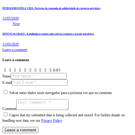
PETROLEIROS PELA VIDA: Participe da campanha de solidariedade da categoria petroleira
11/05/2020
Next
DENÚNCIA GRAVE: Trabalhadores embarcados sofrem exaustão e pressão psicológica
11/05/2020
Leave a comment
Leave a comment
0.0
/
5
Name
E-mail
Salvar meus dados neste navegador para a próxima vez que eu comentar.
Comment
I agree that my submitted data is being collected and stored. For further details on
handling user data, see our
Privacy Policy
.