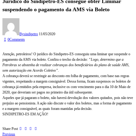
Jurídico do Sindipetro-ES consegue obter Liminar
suspendendo o pagamento da AMS via Boleto
By
sindipetro
11/05/2020
0
Comments
Atenção, petroleiros! O jurídico do Sindipetro-ES conseguiu uma liminar que suspende o
pagamento da AMS via boleto. Confira o trecho da decisão:
“Logo, determino que a
Petrobras se abstenha de realizar cobranças dos beneficiários do plano de saúde AMS,
sem autorização em Acordo Coletivo”.
A cobrança deverá se restringir ao desconto em folha de pagamento, com base nas regras
vigentes, respeitando a margem consignável. Dessa forma, ficam suspensos os boletos de
cobrança já emitidos pela empresa, inclusive os com vencimento para o dia 10 de Maio de
2020, que deveriam ser pagos no primeiro dia útil subsequente.
Aqueles que já pagaram o boleto, não haverá devolução dos valores quitados, pois não teve
prejuízo ao pensionista. A ação não discute o valor dos boletos, mas a forma de pagamento
e a margem consignável, as quais foram mantidas pela decisão.
SINDIPETRO-ES EM AÇÃO!
Share Post
Previous