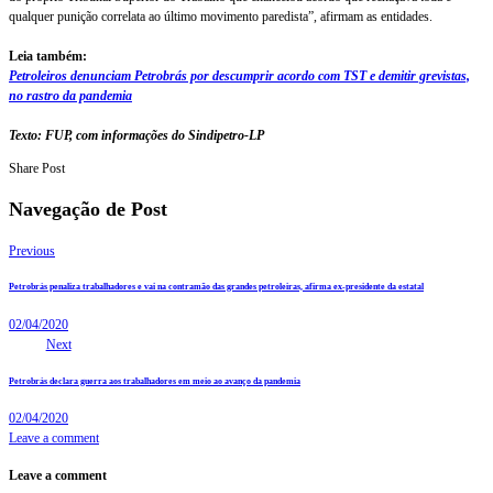
qualquer punição correlata ao último movimento paredista”, afirmam as entidades.
Leia também:
Petroleiros denunciam Petrobrás por descumprir acordo com TST e demitir grevistas,
no rastro da pandemia
Texto: FUP, com informações do Sindipetro-LP
Share Post
Navegação de Post
Previous
Petrobrás penaliza trabalhadores e vai na contramão das grandes petroleiras, afirma ex-presidente da estatal
02/04/2020
Next
Petrobrás declara guerra aos trabalhadores em meio ao avanço da pandemia
02/04/2020
Leave a comment
Leave a comment