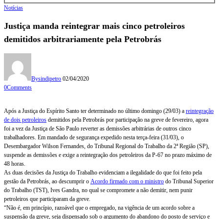
Notícias
Justiça manda reintegrar mais cinco petroleiros
demitidos arbitrariamente pela Petrobrás
By
sindipetro
02/04/2020
0
Comments
Após a Justiça do Espírito Santo ter determinado no último domingo (29/03) a
reintegração
de dois petroleiros
demitidos pela Petrobrás por participação na greve de fevereiro, agora
foi a vez da Justiça de São Paulo reverter as demissões arbitrárias de outros cinco
trabalhadores. Em mandado de segurança expedido nesta terça-feira (31/03), o
Desembargador Wilson Fernandes, do Tribunal Regional do Trabalho da 2ª Região (SP),
suspende as demissões e exige a reintegração dos petroleiros da P-67 no prazo máximo de
48 horas.
As duas decisões da Justiça do Trabalho evidenciam a ilegalidade do que foi feito pela
gestão da Petrobrás, ao descumprir o
Acordo firmado com o ministro
do Tribunal Superior
do Trabalho (TST), Ives Gandra, no qual se compromete a não demitir, nem punir
petroleiros que participaram da greve.
“Não é, em princípio, razoável que o empregado, na vigência de um acordo sobre a
suspensão da greve, seja dispensado sob o argumento do abandono do posto de serviço e