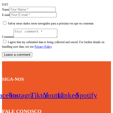
0.0
/
5
Name
E-mail
Salvar meus dados neste navegador para a próxima vez que eu comentar.
Comment
I agree that my submitted data is being collected and stored. For further details on
handling user data, see our
Privacy Policy
.
SIGA-NOS
acebook
Instagram
Tiktok
Youtube
Linkedin
Spotify
FALE CONOSCO