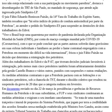
isso não esteja relacionado com a sua participação no movimento paredista”, destaca o
desembargador do TRT de São Paulo, no mandado de segurança, que atende ação
ingressada pelo Sindipetro-LP.
O juiz Fábio Eduardo Bonisson Paixão, da 14ª Vara do Trabalho do Espírito Santo,
também ressaltou que “há sério indício de prática de conduta antissindical por parte da
Petrobras”, ao atender o pedido do Sindipetro-ES para suspender as demissões de dois
trabalhadores do Edivit.
“Vive o Brasil hoje uma quarentena por motivo de pandemia declarada pela Organização
Mundial da Saúde (OMS), por conta do maciço contágio mundial pelo COVID-19
(Coronavirus), com o que se pode concluir que as partes autoras sofrerão dano gravíssimo
em suas esferas individuais e familiares ao perder o liame contratual empregatício com a
Petrobras em momento tão difícil na vida internacional”, frisou o juiz Fábio Paixão na
decisão que determina a reintegração dos petroleiros.
Além dos trabalhadores do Edivit e da P-67, que tiveram decisões judiciais favoráveis à
reintegração, pelo menos mais cinco petroleiros também foram arbitrariamente demitidos
pela gestão Castello Branco e vários outros, punidos com suspensões e outras retaliações.
As medidas arbitrárias contrariam o que a Petrobrás pactuou com as federações e os
sindicatos petroleiros, sob a chancela do TST, durante o dissídio coletivo que resultou na
suspensão da greve de 20 dias que a categoria realizou em fevereiro.
Em
documento
enviado no dia 22 de março às presidências e gerências de Recursos
Humanos da Petrobrás e de suas subsidiárias, a FUP e seus sindicatos condenaram as
medidas arbitrárias e exigiram o seu imediato cancelamento. “Se trata de uma manobra
traiçoeira e imoral de prepostos do Sistema Petrobrás, que jogam por terra a credibilidade
dos acordos firmados nessa mediação estabelecida pelo Ministro Ives Gandra, assim como
do próprio Tribunal Superior do Trabalho que chancelou acordo que rechaçava toda e