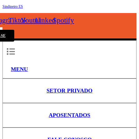
Sindipetro ES
k
tagram
Tiktok
Youtube
Linkedin
Spotify
-SE
MENU
SETOR PRIVADO
APOSENTADOS