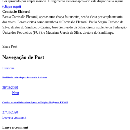
Foi aprovado por ampla maioria. O regimento eleitoral aprovado está disponível a seguir.
(clique aqui)
Comissão Eleitoral
Para a Comissão Eleitoral, apenas uma chapa foi inscrita, sendo eleita por ampla maioria
dos votos. Foram eleitos como membros d Comissão Eleitoral: Paulo Sérgio Cardoso da
Silva, diretor do Sindipetro-Caxias; José Genivaldo da Silva, diretor suplente da Federação
Única dos Petroleiros (FUP); e Madalena Garcia da Silva, diretora do Sindilimpe.
Share Post
Navegação de Post
Previous
Resiliência cobrada pela Petrobrás é afronta
26/03/2020
Next
Confira o calendário eleitoral para as Eleições Sindipetro-ES 2020
27/03/2020
Leave a comment
Leave a comment