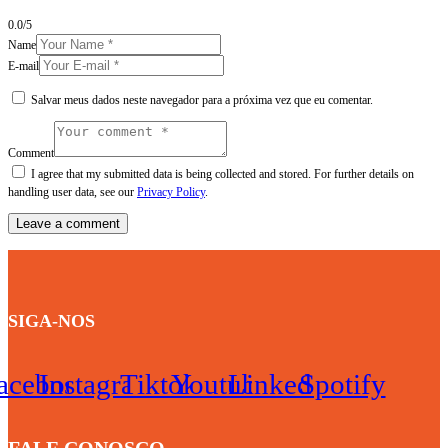
0.0
/
5
Name
E-mail
Salvar meus dados neste navegador para a próxima vez que eu comentar.
Comment
I agree that my submitted data is being collected and stored. For further details on
handling user data, see our
Privacy Policy
.
SIGA-NOS
acebook
Instagram
Tiktok
Youtube
Linkedin
Spotify