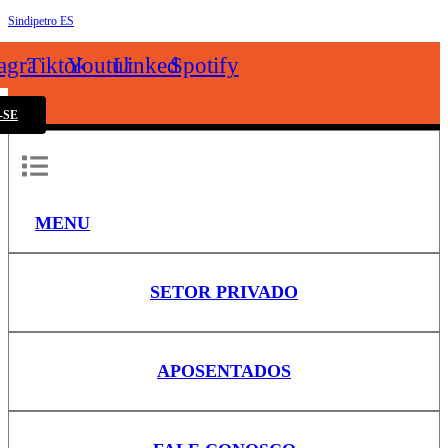
Sindipetro ES
k
tagram
Tiktok
Youtube
Linkedin
Spotify
-SE
MENU
SETOR PRIVADO
APOSENTADOS