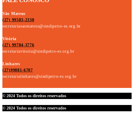
FALE CONOSCO
São Mateus
(27) 99583-2338
secretariasaomateus@sindipetro-es.org.br
Vitória
(27) 99784-3776
secretariavitoria@sindipetro-es.org.br
Linhares
(27)99881-6707
secretarialinhares@sindipetro-es.org.br
© 2024 Todos os direitos reservados
© 2024 Todos os direitos reservados