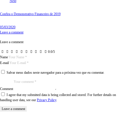
Next
Confira o Demonstrativo Financeiro de 2019
05/03/2020
Leave a comment
Leave a comment
0.0
/
5
Name
E-mail
Salvar meus dados neste navegador para a próxima vez que eu comentar.
Comment
I agree that my submitted data is being collected and stored. For further details on
handling user data, see our
Privacy Policy
.