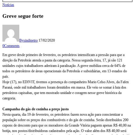
Notícias
Greve segue forte
By
sindipetro
17/02/2020
0
Comments
Em greve desde primeiro de fevereiro, os petroleiros intensificam a pressão para que a
direção da Petrobrás atenda a pauta da categoria. Nessa segunda-feira, 17, já são 121
unidades cujos trabalhadores aderiram à paralisação. A greve mobiliza cerca de 64% de
todos os petroleiros de áreas operacionais da Petrobrás e subsidiárias, em 13 estados do
país.
Hoje (17), no EDIVIT, tivemos a presença do companheiro Mario Celso Alves, da Fafen
Paraná, onde mil trabalhadores foram demitidos em massa. Ele veio se somar à luta dos
petroleiros capixabas, que tem mostrado unidade e coragem nesse greve histórica da
categoria.
Campanha do gás de cozinha a preço justo
Nesta quarta, dia 19 de fevereiro, os petroleiros fazem nova ação para conscientizar a
população sobre os preços dos combustíveis e do gás de cozinha. Serão distribuídos 200
cupons de desconto para que os moradores da Grande Vitória paguem apenas R$ 40,00 na
botija, nos postos/distribuidoras cadastrados pela ação. O valor além dos R$ 40,00 será