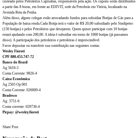
custeado pelos Petroleiros Capixabas, responsáveis pela ação. Os cupons serão distribuídos
a partir das 8 horas, em frente ao EDIVIT, sede da Petrobrás em Vitória, localizado na
Avenida Reta da Penha.
Além disso, alguns colegas estão arrecadando fundos para subsidiar Botijas de Gás para a
População de baixa renda.Cada Botija terá o valor de R$ 20,00 subsidiado pelo Sindipetro
(150 botijas) e pelos Petroleiros que desejarem. Quem quiser participar com 10 botijas
estará ajudando com 200,00. A ideia é subsidiar em torno de 1000 botijas (já passamos
disso). A participação dos petroleiros e petroleiras é imprescindível.
Favor depositar ou transferir sua contribuição nas seguintes contas:
Wesley Fioroti
CPF 880.453.747-72
Banco do Brasil
Ag 5610-3
Conta Corrente: 9826-4
Caixa Econômica
Ag 2503 Op:001
Conta Corrente: 026009-4
Bradesco
Ag: 3751-6
Conta corrente: 029736-4
Picpay: @wesley.fioroti
Share Post