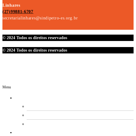
Linhares
(27)99881-6707
secretarialinhares@sindipetro-es.org.br
© 2024 Todos os direitos reservados
© 2024 Todos os direitos reservados
Menu
O SINDIPETRO
DIRETORIA
SECRETARIAS
EXPEDIENTE
ESTATUTO E REGIMENTOS