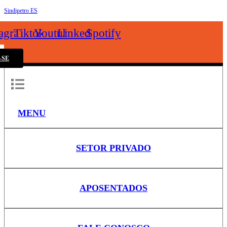
Sindipetro ES
k
tagram
Tiktok
Youtube
Linkedin
Spotify
-SE
MENU
SETOR PRIVADO
APOSENTADOS