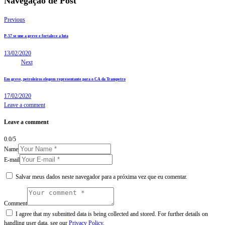
Navegação de Post
Previous
P-57 se une a greve e fortalece a luta
13/02/2020
Next
Em greve, petroleiros elegem representante para o CA da Transpetro
17/02/2020
Leave a comment
Leave a comment
0.0
/
5
Name
E-mail
Salvar meus dados neste navegador para a próxima vez que eu comentar.
Comment
I agree that my submitted data is being collected and stored. For further details on
handling user data, see our
Privacy Policy
.