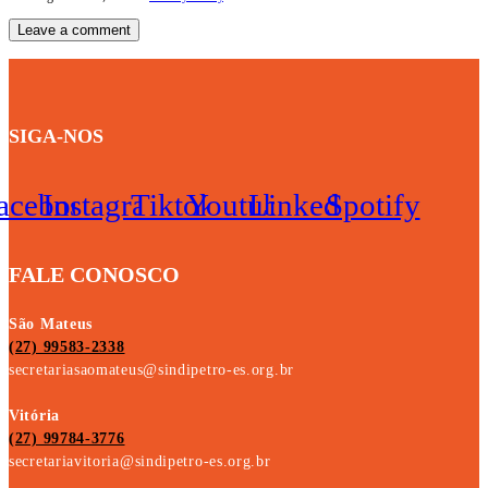
SIGA-NOS
acebook
Instagram
Tiktok
Youtube
Linkedin
Spotify
FALE CONOSCO
São Mateus
(27) 99583-2338
secretariasaomateus@sindipetro-es.org.br
Vitória
(27) 99784-3776
secretariavitoria@sindipetro-es.org.br