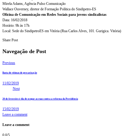
Mirela Adams, Agência Pulso Comunicação
Wallace Ouverney, diretor de Formação Política do Sindipetro-ES
Oficina de Comunicação em Redes Sociais para jovens sindicalistas
Data: 16/02/2018
Horário: 9h às 17h
Local: Sede do SindipetroES em Vitória (Rua Carlos Alves, 101. Gurigica. Vitória)
Share Post
Navegação de Post
Previous
Basta de vítimas de precarização
11/02/2019
Next
20 de fevereiro é dia de ocupar as ruas contra a reforma da Previdência
15/02/2019
Leave a comment
Leave a comment
0.0
/
5