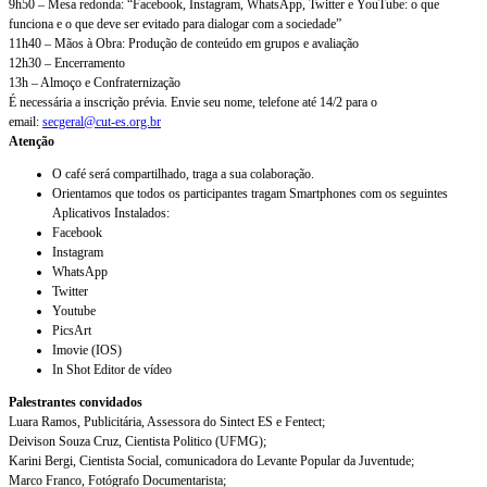
9h50 – Mesa redonda: “Facebook, Instagram, WhatsApp, Twitter e YouTube: o que
funciona e o que deve ser evitado para dialogar com a sociedade”
11h40 – Mãos à Obra: Produção de conteúdo em grupos e avaliação
12h30 – Encerramento
13h – Almoço e Confraternização
É necessária a inscrição prévia. Envie seu nome, telefone até 14/2 para o
email:
secgeral@cut-es.org.br
Atenção
O café será compartilhado, traga a sua colaboração.
Orientamos que todos os participantes tragam Smartphones com os seguintes
Aplicativos Instalados:
Facebook
Instagram
WhatsApp
Twitter
Youtube
PicsArt
Imovie (IOS)
In Shot Editor de vídeo
Palestrantes convidados
Luara Ramos, Publicitária, Assessora do Sintect ES e Fentect;
Deivison Souza Cruz, Cientista Politico (UFMG);
Karini Bergi, Cientista Social, comunicadora do Levante Popular da Juventude;
Marco Franco, Fotógrafo Documentarista;