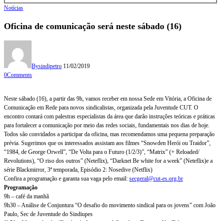
Notícias
Oficina de comunicação será neste sábado (16)
By
sindipetro
11/02/2019
0
Comments
Neste sábado (16), a partir das 9h, vamos receber em nossa Sede em Vitória, a Oficina de
Comunicação em Rede para novos sindicalistas, organizada pela Juventude CUT. O
encontro contará com palestras especialistas da área que darão instruções teóricas e práticas
para fortalecer a comunicação por meio das redes sociais, fundamentais nos dias de hoje.
Todos são convidados a participar da oficina, mas recomendamos uma pequena preparação
prévia. Sugerimos que os interessados assistam aos filmes “Snowden Herói ou Traidor”,
“1984, de George Orwell”, “De Volta para o Futuro (1/2/3)”, “Matrix” (+ Reloaded/
Revolutions), “O riso dos outros” (Neteflix), “Darknet Be white for a week” (Neteflix)e a
série Blackmirror, 3ª temporada, Episódio 2: Nosedive (Netflix)
Confira a programação e garanta sua vaga pelo email:
secgeral@cut-es.org.br
Programação
9h – café da manhã
9h30 – Análise de Conjuntura “O desafio do movimento sindical para os jovens” com João
Paulo, Sec de Juventude do Sindiupes