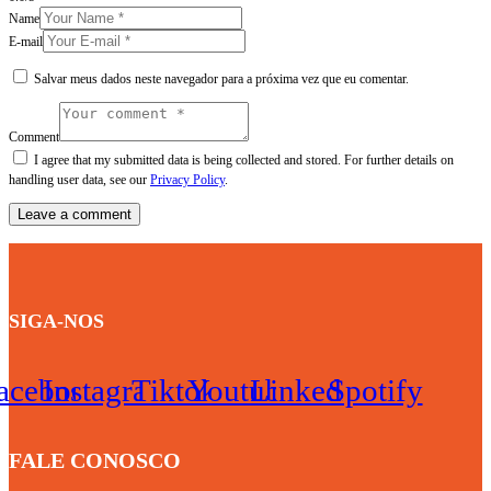
Name
E-mail
Salvar meus dados neste navegador para a próxima vez que eu comentar.
Comment
I agree that my submitted data is being collected and stored. For further details on
handling user data, see our
Privacy Policy
.
SIGA-NOS
acebook
Instagram
Tiktok
Youtube
Linkedin
Spotify
FALE CONOSCO