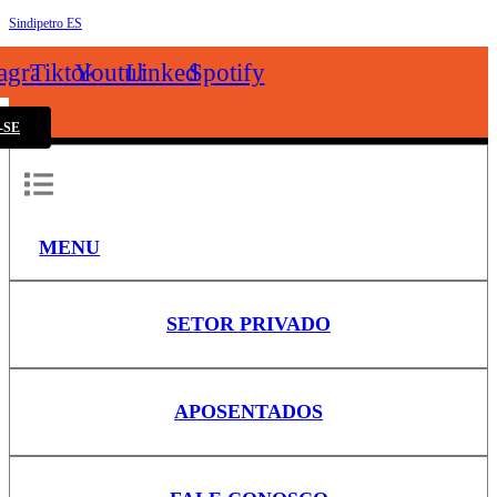
Sindipetro ES
k
tagram
Tiktok
Youtube
Linkedin
Spotify
-SE
MENU
SETOR PRIVADO
APOSENTADOS