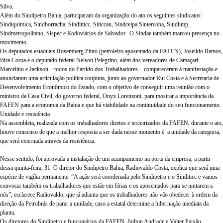
Silva.
Além do Sindipetro Bahia, participaram da organização do ato os seguintes sindicatos:
Sindiquímica, Sindborracha, Sinditticc, Siticcan, Sindcelpa Sintercoba, Sindlimp,
Sindmetropolitano, Sispec e Rodoviários de Salvador. O Sindae também marcou presença no
movimento.
Os deputados estaduais Rosemberg Pinto (petroleiro aposentado da FAFEN), Joseildo Ramos,
Bira Coroa e o deputado federal Nelson Pelegrino, além dos vereadores de Camaçari
Marcelino e Jackson – todos do Partido dos Trabalhadores – compareceram à manifestação e
anunciaram uma articulação política conjunta, junto ao governador Rui Costa e à Secretaria de
Desenvolvimento Econômico do Estado, com o objetivo de conseguir uma reunião com o
ministro da Casa Civil, do governo federal, Onyx Lorenzoni, para mostrar a importância da
FAFEN para a economia da Bahia e que há viabilidade na continuidade do seu funcionamento.
Unidade e resistência
Na assembleia, realizada com os trabalhadores diretos e terceirizados da FAFEN, durante o ato,
houve consenso de que a melhor resposta a ser dada nesse momento é a unidade da categoria,
que será externada através da resistência.
Nesse sentido, foi aprovada a instalação de um acampamento na porta da empresa, a partir
dessa quinta-feira, 31. O diretor do Sindipetro Bahia, Radiovaldo Costa, explica que será uma
espécie de vigília permanente. “A ação será coordenada pelo Sindipetro e o Sinditicc e vamos
convocar também os trabalhadores que estão em férias e os aposentados para se juntarem a
nós”, esclarece Radiovaldo, que já adianta que os trabalhadores não vão obedecer à ordem da
direção da Petrobrás de parar a unidade, caso a estatal determine a hibernação imediata da
planta.
Os diretores do Sindipetro e funcionários da FAFEN, Jailton Andrade e Valter Paixão,