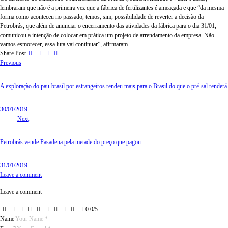
lembraram que não é a primeira vez que a fábrica de fertilizantes é ameaçada e que “da mesma
forma como aconteceu no passado, temos, sim, possibilidade de reverter a decisão da
Petrobrás, que além de anunciar o encerramento das atividades da fábrica para o dia 31/01,
comunicou a intenção de colocar em prática um projeto de arrendamento da empresa. Não
vamos esmorecer, essa luta vai continuar”, afirmaram.
Share Post
Previous
A exploração do pau-brasil por estrangeiros rendeu mais para o Brasil do que o pré-sal renderá
30/01/2019
Next
Petrobrás vende Pasadena pela metade do preço que pagou
31/01/2019
Leave a comment
Leave a comment
0.0
/
5
Name