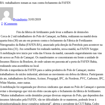
BA: trabalhadores tomam as ruas contra fechamento da FAFEN
By
sindipetro
31/01/2019
0
Comments
Fim da fábrica de fertilizantes pode levar a milhares de demissões
Cerca de 2 mil trabalhadores do Polo de Camaçari, na Bahia, realizaram na manhã desta
quarta-feira (30) um ato em protesto contra o fechamento da Fábrica de Fertilizantes
Nitrogenados da Bahia (FAFEN-BA), anunciado pela direção da Petrobrás para acontecer na
quinta-feira (31). Ato semelhante foi realizado também, nessa manhã, na FAFEN Sergipe.
A mobilização teve inicio por volta das 6 horas da manhã, causando engarrafamento nas vias
de acesso ao Polo de Camaçari. Os manifestantes se concentraram em frente a unidade de
Insumos Básicos da Braskem, de onde saíram em passeata até a porta da FAFEN Bahia,
realizando uma assembleia no local.
Devido à importância da FAFEN para a cadeia produtiva do Polo de Camaçari, muitos
trabalhadores do núcleo industrial, aderiram ao movimento em defesa da fábrica. Participaram
do ato, trabalhadores da Oxiteno, Acrinor, Proquigel, IPC, do Nordeste, PVC, Carbonor, IPC,
White Martins, entre outras.
A mobilização foi organizada por diversos sindicatos que atuam no Polo de Camaçari e querem
evitar o desemprego que virá em efeito cascata após o fechamento da fábrica de fertilizantes.
“Muitos trabalhadores serão demitidos porque diversas empresas do Polo, que dependem dos
insumos fabricados pela FAFEN, vão ter dificuldades de se manterem, podendo levar à
desindustrialização desse complexo industrial”, alertou o presidente da CUT Bahia, Cedro