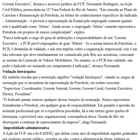
Gerente Executivo”, destaca o assessor jurídico da FUP, Normando Rodrigues, na Ação
Civil Pública, protocolada na 11ª Vara Federal do Rio de Janeiro. “Em consulta ao Plano de
Carreiras e Remuneração da Petrobrás, na ênfase de conhecimentos específicos do Indicado
– Administração – é prevista a representação da Estatal pelo empregado somente quando
este é qualificado como ‘Sênior’. Ainda assim, o empregado ‘Sênior’ somente representa a
Petrobrás em projetos de menor complexidade”, explica.
“Para a indicação a cargo do grau de atribuições e responsabilidades de um ‘Gerente
Executivo’, o PCR prevê empregados de grau ‘Máster’. Se a norma interna da Petrobrás, o
PCR, é destituída de validade, e não tem império sobre a organização empresarial, este é um
fato relevante que deve imediatamente ser comunicado pelo Réu aos acionistas, consoante
as normas da Comissão de Valores Mobiliários. No entanto, se o PCR tem validade, não
pode o Indicado ser nomeado em cumprimento à indicação”, destaca Normando.
Violação hierárquica
Ele também ressalta que a nomeação significa “violação hierárquica”, citando os cargos de
nomeação que se incumbem da representação da Petrobrás, em ordem crescente:
“Supervisor, Coordenador, Gerente Setorial, Gerente, Gerente Geral, Gerente Executivo,
Diretor, Presidente”.
“O Indicado jamais exerceu qualquer dessas funções de nomeação. Nunca representou
formalmente a Petrobrás, em qualquer grau de responsabilidade. Em paralelo à questão do
acúmulo profissional que só a experiência possibilita, há a não menos grave quebra de
hierarquia, e previsível caos organizacional, consequência dessa ‘furada de fila’ em
desrespeito a centenas de representantes da empresa”, alega Normando.
Improbidade administrativa
A Ação da FUP cita a lei 8.429/92, que define como atos de improbidade aqueles praticados
por qualquer agente público, servidor ou não, contra a administração direta, indireta ou