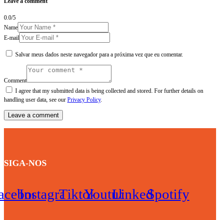
Leave a comment
0.0
/
5
Name
E-mail
Salvar meus dados neste navegador para a próxima vez que eu comentar.
Comment
I agree that my submitted data is being collected and stored. For further details on
handling user data, see our
Privacy Policy
.
SIGA-NOS
acebook
Instagram
Tiktok
Youtube
Linkedin
Spotify