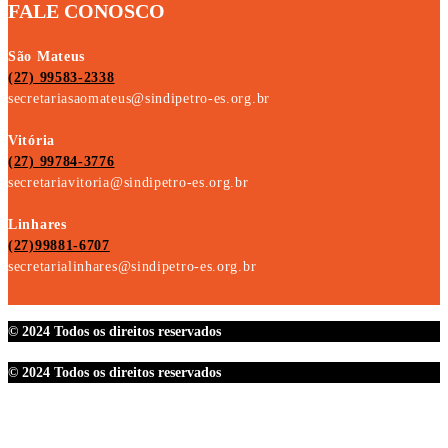
FALE CONOSCO
São Mateus
(27) 99583-2338
secretariasaomateus@sindipetro-es.org.br
Vitória
(27) 99784-3776
secretariavitoria@sindipetro-es.org.br
Linhares
(27)99881-6707
secretarialinhares@sindipetro-es.org.br
© 2024 Todos os direitos reservados
© 2024 Todos os direitos reservados