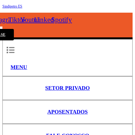
Sindipetro ES
k
tagram
Tiktok
Youtube
Linkedin
Spotify
-SE
MENU
SETOR PRIVADO
APOSENTADOS