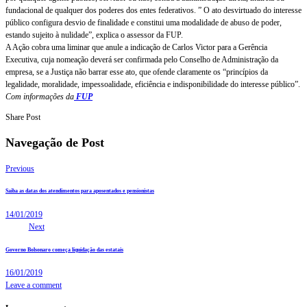
fundacional de qualquer dos poderes dos entes federativos. ” O ato desvirtuado do interesse
público configura desvio de finalidade e constitui uma modalidade de abuso de poder,
estando sujeito à nulidade”, explica o assessor da FUP.
A Ação cobra uma liminar que anule a indicação de Carlos Victor para a Gerência
Executiva, cuja nomeação deverá ser confirmada pelo Conselho de Administração da
empresa, se a Justiça não barrar esse ato, que ofende claramente os “princípios da
legalidade, moralidade, impessoalidade, eficiência e indisponibilidade do interesse público”.
Com informações da
FUP
Share Post
Navegação de Post
Previous
Saiba as datas dos atendimentos para aposentados e pensionistas
14/01/2019
Next
Governo Bolsonaro começa liquidação das estatais
16/01/2019
Leave a comment