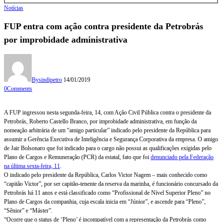
Notícias
FUP entra com ação contra presidente da Petrobrás
por improbidade administrativa
By
sindipetro
14/01/2019
0
Comments
A FUP ingressou nesta segunda-feira, 14, com Ação Civil Pública contra o presidente da
Petrobrás, Roberto Castello Branco, por improbidade administrativa, em função da
nomeação arbitrária de um “amigo particular” indicado pelo presidente da República para
assumir a Gerência Executiva de Inteligência e Segurança Corporativa da empresa. O amigo
de Jair Bolsonaro que foi indicado para o cargo não possui as qualificações exigidas pelo
Plano de Cargos e Remuneração (PCR) da estatal, fato que foi
denunciado pela Federação
na última sexta-feira, 11
.
O indicado pelo presidente da República, Carlos Victor Nagem – mais conhecido como
“capitão Victor”, por ser capitão-tenente da reserva da marinha, é funcionário concursado da
Petrobrás há 11 anos e está classificado como “Profissional de Nível Superior Pleno” no
Plano de Cargos da companhia, cuja escala inicia em “Júnior”, e ascende para “Pleno”,
“Sênior” e “Máster”.
“Ocorre que o status de ‘Pleno’ é incompatível com a representação da Petrobrás como