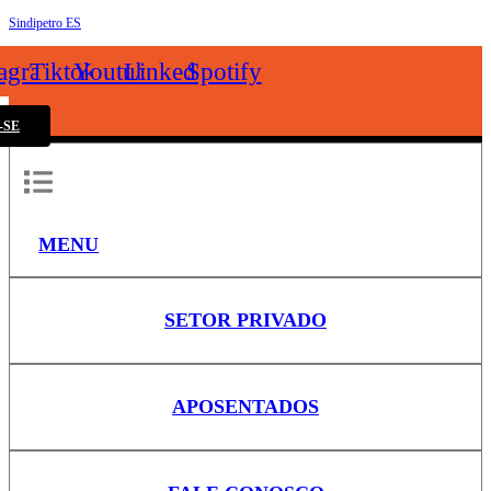
Sindipetro ES
k
tagram
Tiktok
Youtube
Linkedin
Spotify
-SE
MENU
SETOR PRIVADO
APOSENTADOS