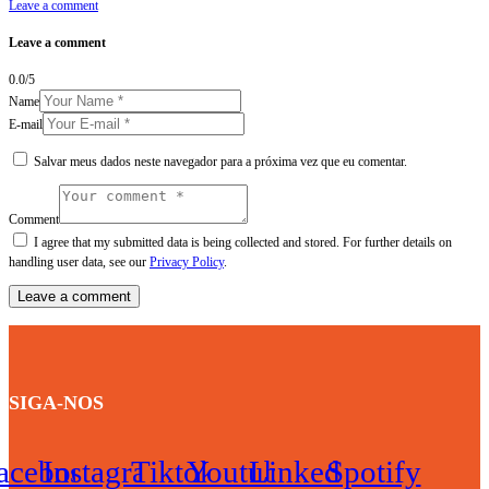
Leave a comment
Leave a comment
0.0
/
5
Name
E-mail
Salvar meus dados neste navegador para a próxima vez que eu comentar.
Comment
I agree that my submitted data is being collected and stored. For further details on
handling user data, see our
Privacy Policy
.
SIGA-NOS
acebook
Instagram
Tiktok
Youtube
Linkedin
Spotify