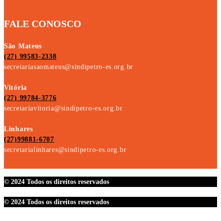
FALE CONOSCO
São Mateus
(27) 99583-2338
secretariasaomateus@sindipetro-es.org.br
Vitória
(27) 99784-3776
secretariavitoria@sindipetro-es.org.br
Linhares
(27)99881-6707
secretarialinhares@sindipetro-es.org.br
© 2024 Todos os direitos reservados
© 2024 Todos os direitos reservados