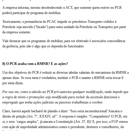
A empresa informa, mesmo desobedecendo o ACT, que somente quem estiver no PCR
poderá participar de programa de mobiliza.
Teoricamente, a permanência do PCAC impede os petroleiros Transpetro cedidos à
Petrobrás seja movido (“bicado”) para outra unidade da Petrobrás ou Transpetro por parte
da empresa somente.
Vale destacar que os programas de mobiliza, para ser efetivado é necessário concordância
da gerência, pois não é algo que só dependa do funcionário.
8) O PCR acaba com a RMNR? E as ações?
Um dos objetivos do PCR é reduzir as diversas tabelas salariais do mecanismo da RMNR a
apenas duas. Se essa meta é verdadeira, instituir o PCR e manter a RMNR seria trocar 6
por meia dúzia.
Por sua vez, como a adesão ao PCR pré-autoriza qualquer modificação, nada impede que
a regra de níveis e promoções seja modificada para excluir da ascensão funcional o
empregado que tenha ações judiciais ou passivos trabalhistas a receber.
Claro, haverá aquele bacharel de plantão a dizer: “Isso seria inconstitucional! Atacaria o
direito de petição (Art. 7°, XXXIV, a)!”. A resposta é simples: “Companheiro! O PCR, em
si, e seus ‘cargos amplos”, já atacam a Constituição (Art. 37, II)! E, por isso, a FUP entrou
com ação de improbidade administrativa contra o presidente, diretores e conselheiros, da