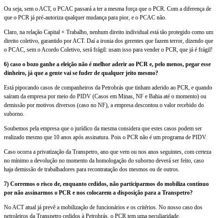
Ou seja, sem o ACT, o PCAC passará a ter a mesma força que o PCR. Com a diferença de
que o PCR já pré-autoriza qualquer mudança para pior, e o PCAC não.
Claro, na relação Capital × Trabalho, nenhum direito individual está tão protegido como um
direito coletivo, garantido por ACT. Daí a ironia dos gerentes que fazem terror, dizendo que
o PCAC, sem o Acordo Coletivo, será frágil: usam isso para vender o PCR, que já é frágil!
6) caso o bozo ganhe a eleição não é melhor aderir ao PCR e, pelo menos, pegar esse
dinheiro, já que a gente vai se fuder de qualquer jeito mesmo?
Está pipocando casos de companheiros da Petrobrás que tinham aderido ao PCR, e quando
saíram da empresa por meio do PIDV (Casos em Minas, NF e Bahia até o momento) ou
demissão por motivos diversos (caso no NF), a empresa descontou o valor recebido do
suborno.
Soubemos pela empresa que o jurídico da mesma considera que estes casos podem ser
realizado mesmo que 10 anos após assinatura. Pois o PCR não é um programa de PIDV.
Caso ocorra a privatização da Transpetro, ano que vem ou nos anos seguintes, com certeza
no mínimo a devolução no momento da homologação do suborno deverá ser feito, caso
haja demissão de trabalhadores para recontratação dos mesmos ou de outros.
7) Corremos o risco de, enquanto cedidos, não participarmos do mobiliza contínuo
por não assinarmos o PCR e nos colocarem a disposição para a Transpetro?
No ACT atual já prevê a mobilização de funcionários e os critérios. No nosso caso dos
petroleiros da Transpetro cedidos à Petrobrás, o PCR tem uma peculiaridade.