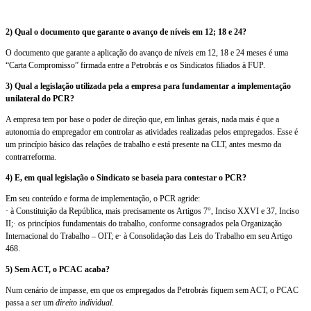
2) Qual o documento que garante o avanço de níveis em 12; 18 e 24?
O documento que garante a aplicação do avanço de níveis em 12, 18 e 24 meses é uma
“Carta Compromisso” firmada entre a Petrobrás e os Sindicatos filiados à FUP.
3) Qual a legislação utilizada pela a empresa para fundamentar a implementação
unilateral do PCR?
A empresa tem por base o poder de direção que, em linhas gerais, nada mais é que a
autonomia do empregador em controlar as atividades realizadas pelos empregados. Esse é
um princípio básico das relações de trabalho e está presente na CLT, antes mesmo da
contrarreforma.
4) E, em qual legislação o Sindicato se baseia para contestar o PCR?
Em seu conteúdo e forma de implementação, o PCR agride:
· à Constituição da República, mais precisamente os Artigos 7°, Inciso XXVI e 37, Inciso
II;· os princípios fundamentais do trabalho, conforme consagrados pela Organização
Internacional do Trabalho – OIT; e· à Consolidação das Leis do Trabalho em seu Artigo
468.
5) Sem ACT, o PCAC acaba?
Num cenário de impasse, em que os empregados da Petrobrás fiquem sem ACT, o PCAC
passa a ser um
direito individual
.