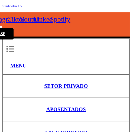
Sindipetro ES
k
tagram
Tiktok
Youtube
Linkedin
Spotify
-SE
MENU
SETOR PRIVADO
APOSENTADOS