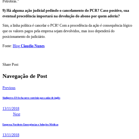
Petrobrás.”
9) Há alguma ação judicial pedindo o cancelamento do PCR? Caso positivo, sua
eventual procedência importará na devolução do abono por quem aderiu?
Sim, a linha política é cancelar o PCR! Com a procedência da ação é consequência lógico
que os valores pagos pela empresa sejam devolvidos, mas isso dependerá do
posicionamento do judiciário.
Fonte:
Blog
Claudio Nunes
Share Post
Navegação de Post
Previous
Sindipetro-ES fecha novo convênio para aulas de inglês
13/11/2018
Next
Empresa Nordeste Emergências e Soluções Médicas
13/11/2018