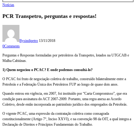
Notícias
PCR Transpetro, perguntas e respostas!
By
sindipetro
13/11/2018
0
Comments
Perguntas e Respostas formuladas por petroleiros da Transpetro, lotados na UTGCAB e
Malha Cabiúnas.
1) Quem negociou o PCAC? E onde podemos consultá-lo?
O PCAC foi fruto de negociação coletiva de trabalho, construído bilateralmente entre a
Petrobrás e a Federação Única dos Petroleiros FUP ao longo de quase dois anos.
Quando entrou em vigência, em 2007, foi instituído por “Carta Compromisso”, que era
condição para assinatura do ACT 2007-2009. Portanto, uma regra anexa ao Acordo
Coletivo, desde então incorporada ao patrimônio jurídico dos empregados da Petrobrás.
O vigente PCAC, uma expressão da contratação coletiva como consagrada
constitucionalmente (Artigo 7°, Inciso XXVI), e na convenção 98 da OIT, a qual integra a
Declaração de Direitos e Princípios Fundamentais do Trabalho.