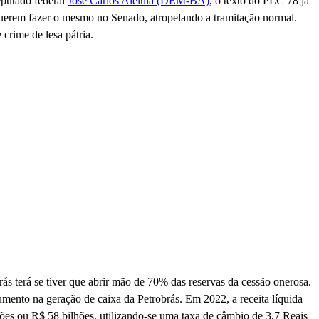
eputado federal
José Carlos Aleluia (DEM-BA)
, o texto do PLC 78 já
 querem fazer o mesmo no Senado, atropelando a tramitação normal.
 crime de lesa pátria.
rás terá se tiver que abrir mão de 70% das reservas da cessão onerosa.
mento na geração de caixa da Petrobrás. Em 2022, a receita líquida
hões ou R$ 58 bilhões, utilizando-se uma taxa de câmbio de 3,7 Reais