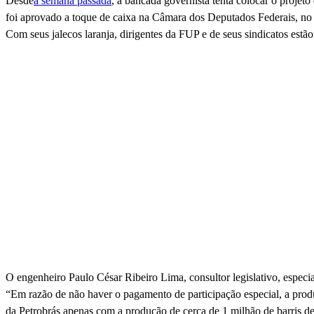
Desde
a semana passada
, a bancada governista tenta colocar o projet
foi aprovado a toque de caixa na Câmara dos Deputados Federais, no
Com seus jalecos laranja, dirigentes da FUP e de seus sindicatos est
O engenheiro Paulo César Ribeiro Lima, consultor legislativo, especial
“Em razão de não haver o pagamento de participação especial, a prod
da Petrobrás apenas com a produção de cerca de 1 milhão de barris de