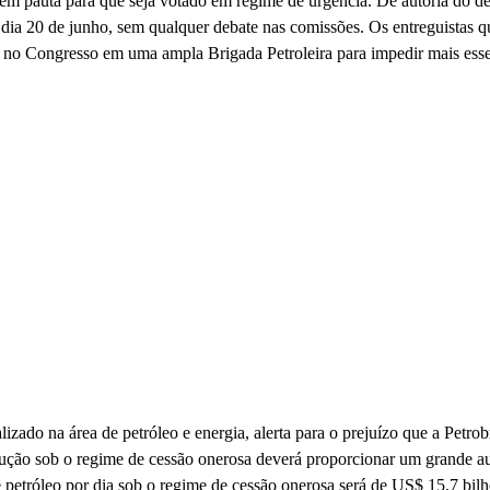
o em pauta para que seja votado em regime de urgência. De autoria do d
 dia 20 de junho, sem qualquer debate nas comissões. Os entreguistas
ão no Congresso em uma ampla Brigada Petroleira para impedir mais esse
izado na área de petróleo e energia, alerta para o prejuízo que a Petrob
ução sob o regime de cessão onerosa deverá proporcionar um grande au
 petróleo por dia sob o regime de cessão onerosa será de US$ 15,7 bil