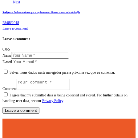
Next
Sindipetro fecha convênios para suplementos alimentares e aulas de inglês
28/08/2018
Leave a comment
Leave a comment
0.0
/
5
Name
E-mail
Salvar meus dados neste navegador para a próxima vez que eu comentar.
Comment
I agree that my submitted data is being collected and stored. For further details on
handling user data, see our
Privacy Policy
.