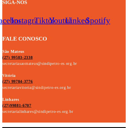
SIGA-NOS
acebook
Instagram
Tiktok
Youtube
Linkedin
Spotify
FALE CONOSCO
São Mateus
(27) 99583-2338
secretariasaomateus@sindipetro-es.org.br
Vitória
(27) 99784-3776
secretariavitoria@sindipetro-es.org.br
Linhares
(27)99881-6707
secretarialinhares@sindipetro-es.org.br