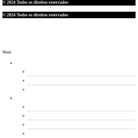
© 2024 Todos os direitos reservados
© 2024 Todos os direitos reservados
Menu
O SINDIPETRO
DIRETORIA
SECRETARIAS
EXPEDIENTE
ESTATUTO E REGIMENTOS
ESTATUTO SOCIAL
PROCESSO ELEITORAL
FUNDO DE MOBILIZAÇÃO
CÓDIGO DE ÉTICA E CONDUTA