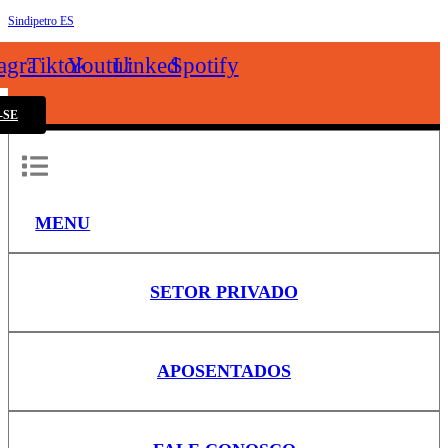
Sindipetro ES
k
tagram
Tiktok
Youtube
Linkedin
Spotify
-SE
MENU
SETOR PRIVADO
APOSENTADOS