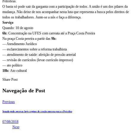
Petrobras.
O basta só pode sair da garganta com a participação de todos. A união é um dos pilares da
mudança. Não deixe de nos acompanhar nesta luta que representa a busca pelos direitos de
todos os trabalhadores. Junte-se a nós e faça a diferença.
Serviço
Quando: 10 de agosto
6h:
Concentração na UFES com carreata até a Praça Costa Pereira
Na praça Costa pereira a partir das
9h:
— Atendimento Jurídico
— esclarecimentos sobre a reforma trabalhista
— atendimento de saúde: aferição de pressão arterial
— revisão de currículos (levar currículo impresso)
— ato político
18h:
Ato cultural
Share Post
Navegação de Post
Previous
Senado pode aprovar hoje regime de cessão onerosa para o Petróleo
07/08/2018
Next