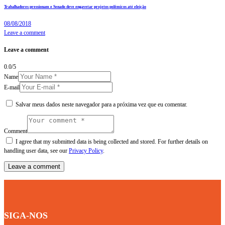
Trabalhadores pressionam e Senado deve engavetar projetos polêmicos até eleição
08/08/2018
Leave a comment
Leave a comment
0.0
/
5
Name
E-mail
Salvar meus dados neste navegador para a próxima vez que eu comentar.
Comment
I agree that my submitted data is being collected and stored. For further details on
handling user data, see our
Privacy Policy
.
SIGA-NOS