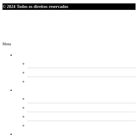
© 2024 Todos os direitos reservados
Menu
O SINDIPETRO
DIRETORIA
SECRETARIAS
EXPEDIENTE
ESTATUTO E REGIMENTOS
ESTATUTO SOCIAL
PROCESSO ELEITORAL
FUNDO DE MOBILIZAÇÃO
CÓDIGO DE ÉTICA E CONDUTA
ACORDOS COLETIVOS