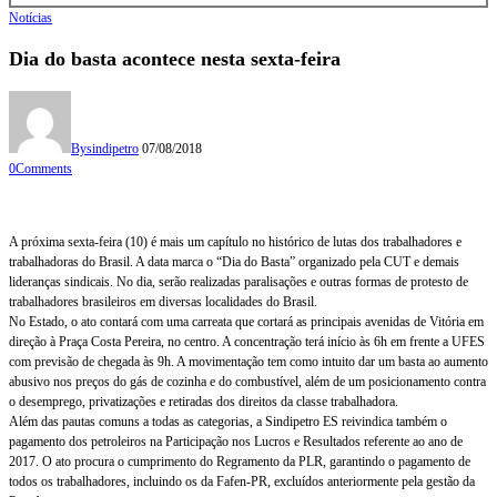
Notícias
Dia do basta acontece nesta sexta-feira
By
sindipetro
07/08/2018
0
Comments
A próxima sexta-feira (10) é mais um capítulo no histórico de lutas dos trabalhadores e
trabalhadoras do Brasil. A data marca o “Dia do Basta” organizado pela CUT e demais
lideranças sindicais. No dia, serão realizadas paralisações e outras formas de protesto de
trabalhadores brasileiros em diversas localidades do Brasil.
No Estado, o ato contará com uma carreata que cortará as principais avenidas de Vitória em
direção à Praça Costa Pereira, no centro. A concentração terá início às 6h em frente a UFES
com previsão de chegada às 9h. A movimentação tem como intuito dar um basta ao aumento
abusivo nos preços do gás de cozinha e do combustível, além de um posicionamento contra
o desemprego, privatizações e retiradas dos direitos da classe trabalhadora.
Além das pautas comuns a todas as categorias, a Sindipetro ES reivindica também o
pagamento dos petroleiros na Participação nos Lucros e Resultados referente ao ano de
2017. O ato procura o cumprimento do Regramento da PLR, garantindo o pagamento de
todos os trabalhadores, incluindo os da Fafen-PR, excluídos anteriormente pela gestão da