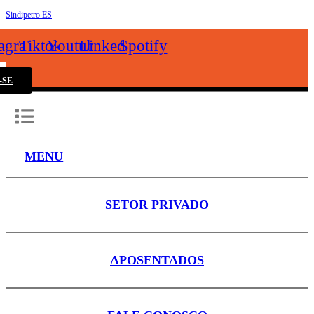
Sindipetro ES
k
tagram
Tiktok
Youtube
Linkedin
Spotify
-SE
MENU
SETOR PRIVADO
APOSENTADOS