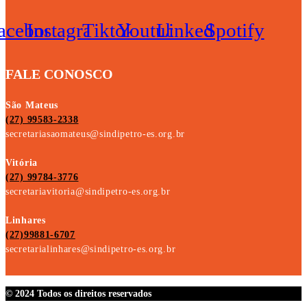
acebook
Instagram
Tiktok
Youtube
Linkedin
Spotify
FALE CONOSCO
São Mateus
(27) 99583-2338
secretariasaomateus@sindipetro-es.org.br
Vitória
(27) 99784-3776
secretariavitoria@sindipetro-es.org.br
Linhares
(27)99881-6707
secretarialinhares@sindipetro-es.org.br
© 2024 Todos os direitos reservados