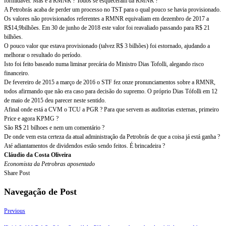
formidável. Mas e a RMNR ? Todos se esqueceram da RMNR ?
A Petrobrás acaba de perder um processo no TST para o qual pouco se havia provisionado.
Os valores não provisionados referentes a RMNR equivaliam em dezembro de 2017 a
R$14,9bilhões. Em 30 de junho de 2018 este valor foi reavaliado passando para R$ 21
bilhões.
O pouco valor que estava provisionado (talvez R$ 3 bilhões) foi estornado, ajudando a
melhorar o resultado do período.
Isto foi feito baseado numa liminar precária do Ministro Dias Tofolli, alegando risco
financeiro.
De fevereiro de 2015 a março de 2016 o STF fez onze pronunciamentos sobre a RMNR,
todos afirmando que não era caso para decisão do supremo. O próprio Dias Tófolli em 12
de maio de 2015 deu parecer neste sentido.
Afinal onde está a CVM o TCU a PGR ? Para que servem as auditorias externas, primeiro
Price e agora KPMG ?
São R$ 21 bilhoes e nem um comentário ?
De onde vem esta certeza da atual administração da Petrobrás de que a coisa já está ganha ?
Até adiantamentos de dividendos estão sendo feitos. É brincadeira ?
Cláudio da Costa Oliveira
Economista da Petrobras aposentado
Share Post
Navegação de Post
Previous