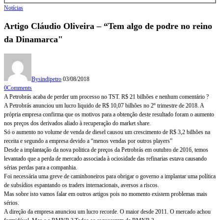
Notícias
Artigo Cláudio Oliveira – “Tem algo de podre no reino
da Dinamarca"
By
sindipetro
03/08/2018
0
Comments
A Petrobrás acaba de perder um processo no TST. R$ 21 bilhões e nenhum comentário ?
A Petrobrás anunciou um lucro liquido de R$ 10,07 bilhões no 2º trimestre de 2018. A
própria empresa confirma que os motivos para a obtenção deste resultado foram o aumento
nos preços dos derivados aliado à recuperação do market share.
Só o aumento no volume de venda de diesel causou um crescimento de R$ 3,2 bilhões na
receita e segundo a empresa devido a “menos vendas por outros players”
Desde a implantação da nova politica de preços da Petrobrás em outubro de 2016, temos
levantado que a perda de mercado associada à ociosidade das refinarias estava causando
sérias perdas para a companhia.
Foi necessária uma greve de caminhoneiros para obrigar o governo a implantar uma política
de subsídios espantando os traders internacionais, aversos a riscos.
Mas sobre isto vamos falar em outros artigos pois no momento existem problemas mais
sérios.
A direção da empresa anunciou um lucro recorde. O maior desde 2011. O mercado achou