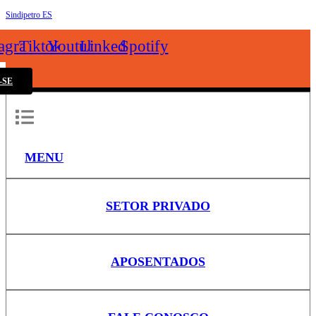
Sindipetro ES
k
tagram
Tiktok
Youtube
Linkedin
Spotify
-SE
MENU
SETOR PRIVADO
APOSENTADOS