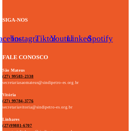
SIGA-NOS
acebook
Instagram
Tiktok
Youtube
Linkedin
Spotify
FALE CONOSCO
São Mateus
(27) 99583-2338
secretariasaomateus@sindipetro-es.org.br
Vitória
(27) 99784-3776
secretariavitoria@sindipetro-es.org.br
Linhares
(27)99881-6707