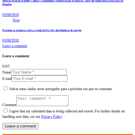
História Social do Trabalho, Cultura, Comunidade e Diálogo foram as palavras- chave dos painéis dessa sexta-feira na
Plenafup
03/08/2018
Next
Pressione os senadores contra a venda do Pré-Sal e distribuidoras de energia
03/08/2018
Leave a comment
Leave a comment
0.0
/
5
Name
E-mail
Salvar meus dados neste navegador para a próxima vez que eu comentar.
Comment
I agree that my submitted data is being collected and stored. For further details on
handling user data, see our
Privacy Policy
.