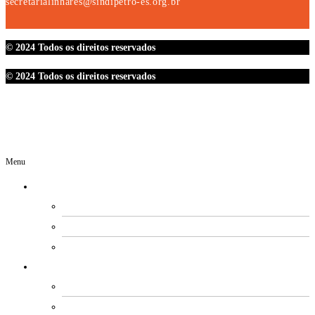
secretarialinhares@sindipetro-es.org.br
© 2024 Todos os direitos reservados
© 2024 Todos os direitos reservados
Menu
O SINDIPETRO
DIRETORIA
SECRETARIAS
EXPEDIENTE
ESTATUTO E REGIMENTOS
ESTATUTO SOCIAL
PROCESSO ELEITORAL