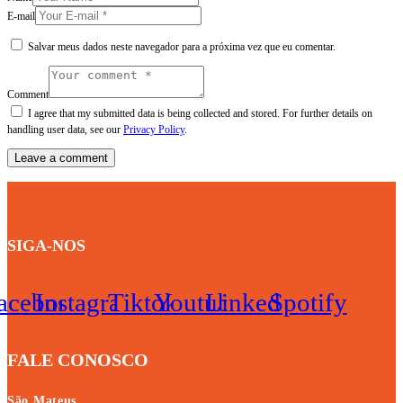
E-mail
Salvar meus dados neste navegador para a próxima vez que eu comentar.
Comment
I agree that my submitted data is being collected and stored. For further details on
handling user data, see our
Privacy Policy
.
SIGA-NOS
acebook
Instagram
Tiktok
Youtube
Linkedin
Spotify
FALE CONOSCO
São Mateus