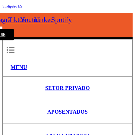
Sindipetro ES
k
tagram
Tiktok
Youtube
Linkedin
Spotify
-SE
MENU
SETOR PRIVADO
APOSENTADOS