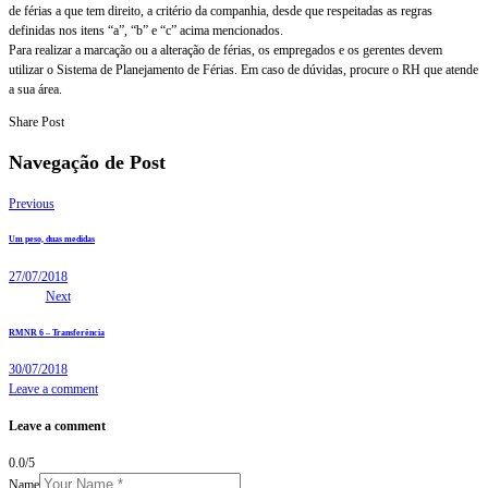
de férias a que tem direito, a critério da companhia, desde que respeitadas as regras
definidas nos itens “a”, “b” e “c” acima mencionados.
Para realizar a marcação ou a alteração de férias, os empregados e os gerentes devem
utilizar o Sistema de Planejamento de Férias. Em caso de dúvidas, procure o RH que atende
a sua área.
Share Post
Navegação de Post
Previous
Um peso, duas medidas
27/07/2018
Next
RMNR 6 – Transferência
30/07/2018
Leave a comment
Leave a comment
0.0
/
5
Name