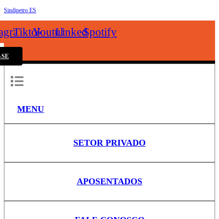
Sindipetro ES
k
tagram
Tiktok
Youtube
Linkedin
Spotify
-SE
MENU
SETOR PRIVADO
APOSENTADOS