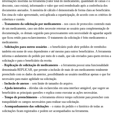
informações inseridas na ferramenta (valor total do medicamento, quantidade de caixas e o
desconto, caso exista), informando o valor que será reembolsado após a conferência dos
documentos anexados. A memória de cálculo é demonstrada de forma clara ao beneficiário.
Em cima do valor apresentado, será aplicada a coparticipação, de acordo com os critérios de
cobertura e custeio.
–
Tratamento da solicitação por medicamento
– nos casos de protocolos contendo mais
de um medicamento, caso um deles necessite retornar ao usuário para complementação de
documentação, os demais seguirão para processamento sem necessidade de aguardar aquele
que ficou retido para esclarecimentos. O tratamento da solicitação é feito medicamento a
medicamento.
–
Solicitações para outros usuários
– o beneficiário pode abrir pedidos de reembolso
também em nome de seus dependentes e até mesmo para outros beneficiários. A ferramenta
informa o andamento do pedido por meio de e-mails, que são enviados para quem enviou a
solicitação e para o beneficiário da receita.
–
Replicação de solicitação de medicamento
– a ferramenta possui uma funcionalidade
denominada REPLICAR, que permite a inclusão de mais de um medicamento totalmente
preenchido com os dados da anterior, possibilitando ao usuário modificar apenas o que for
necessário para maior agilidade na solicitação.
–
Inclusão de anexos
– sem limite de tamanho do arquivo.
–
Ajuda interativa
– dúvidas são esclarecidas em uma interface amigável, que sugere ao
beneficiário as principais questões e explica como executar as ações necessárias.
–
Tempo de preenchimento
– a ferramenta oferece tempo suficiente para preencher com
tranquilidade os campos necessários para realizar sua solicitação.
–
Acompanhamento das solicitações
– o status do pedido e o histórico de todas as
solicitações ficam registrados e podem ser acompanhados na ferramenta.