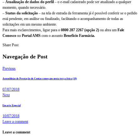
–
Atualização de dados do perfil
– o e-mail cadastrado pode ser atualizado a qualquer
momento, quando necessário.
–
Status da solicitação
– na tela de entrada da ferramenta já é possível conferir se o pedido
está pendente, em análise ou finalizado, facilitando o acompanhamento de todas as
solicitações em um mesmo ambiente.
Para mais esclarecimentos, ligue para o
0800 287 2267 (opção 2)
ou abra um
Fale
Conosco
no
Portal AMS
com o assunto
Beneficio Farmácia.
Share Post
Navegação de Post
Previous
Assembleias de Prestação de Contas começam nesta terça-feira (10)
07/07/2018
Next
Encarte Especial
10/07/2018
Leave a comment
Leave a comment