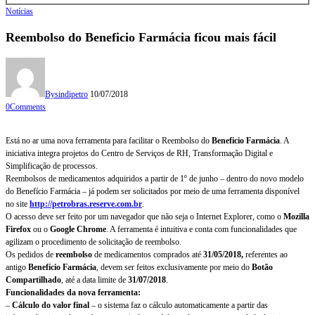
Notícias
Reembolso do Beneficio Farmácia ficou mais fácil
By
sindipetro
10/07/2018
0
Comments
Está no ar uma nova ferramenta para facilitar o Reembolso do
Beneficio Farmácia
. A
iniciativa integra projetos do Centro de Serviços de RH, Transformação Digital e
Simplificação de processos.
Reembolsos de medicamentos adquiridos a partir de 1º de junho – dentro do novo modelo
do Benefício Farmácia – já podem ser solicitados por meio de uma ferramenta disponível
no site
http://petrobras.reserve.com.br
.
O acesso deve ser feito por um navegador que não seja o Internet Explorer, como o
Mozilla
Firefox
ou o
Google Chrome
. A ferramenta é intuitiva e conta com funcionalidades que
agilizam o procedimento de solicitação de reembolso.
Os pedidos de
reembolso
de medicamentos comprados até
31/05/2018,
referentes ao
antigo
Benefício Farmácia
, devem ser feitos exclusivamente por meio do
Botão
Compartilhado
, até a data limite de
31/07/2018
.
Funcionalidades da nova ferramenta:
–
Cálculo do valor final
– o sistema faz o cálculo automaticamente a partir das