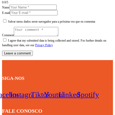
0.0
/
5
Name
E-mail
Salvar meus dados neste navegador para a próxima vez que eu comentar.
Comment
I agree that my submitted data is being collected and stored. For further details on
handling user data, see our
Privacy Policy
.
SIGA-NOS
acebook
Instagram
Tiktok
Youtube
Linkedin
Spotify
FALE CONOSCO