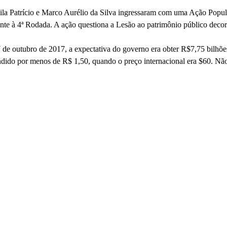
iscila Patrício e Marco Aurélio da Silva ingressaram com uma Ação Po
te à 4ª Rodada. A ação questiona a Lesão ao patrimônio público decorre
27 de outubro de 2017, a expectativa do governo era obter R$7,75 bilhõe
vendido por menos de R$ 1,50, quando o preço internacional era $60. Não