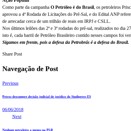
Ação Popular
Como parte da campanha
O Petróleo é do Brasil
, os petroleiros Pr
aprovou a 4ª Rodada de Licitações do Pré-Sal, e do Edital ANP referen
de arrecadar cerca de um trilhão de reais em IRPJ e CSLL.
Nos últimos leilões das 2ª e 3ª rodadas do pré-sal, realizados no dia 
isto é, cada barril de Petróleo Brasileiro contido nesses campos foi 
Sigamos em frente, pois a defesa da Petrobrás é a defesa do Brasil.
Share Post
Navegação de Post
Previous
Petros descumpre decisão judicial do jurídico do Sindipetro-ES
06/06/2018
Next
Nenhum petroleiro a menos na PLR