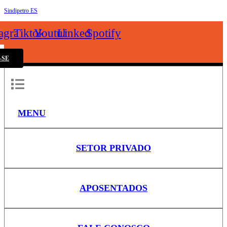
Sindipetro ES
k
tagram
Tiktok
Youtube
Linkedin
Spotify
-SE
MENU
SETOR PRIVADO
APOSENTADOS