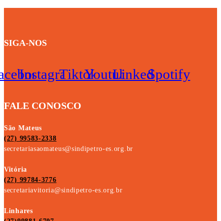
SIGA-NOS
acebook
Instagram
Tiktok
Youtube
Linkedin
Spotify
FALE CONOSCO
São Mateus
(27) 99583-2338
secretariasaomateus@sindipetro-es.org.br
Vitória
(27) 99784-3776
secretariavitoria@sindipetro-es.org.br
Linhares