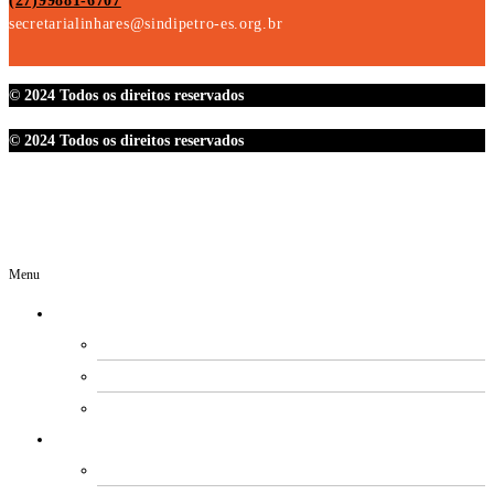
(27)99881-6707
secretarialinhares@sindipetro-es.org.br
© 2024 Todos os direitos reservados
© 2024 Todos os direitos reservados
Menu
O SINDIPETRO
DIRETORIA
SECRETARIAS
EXPEDIENTE
ESTATUTO E REGIMENTOS
ESTATUTO SOCIAL