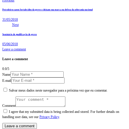
Previous
Petroleiros saem fortalecidos da greve e deixam sua marca na defesa da soberania nacional
31/05/2018
Next
Seminário de qualificação de greve
05/06/2018
Leave a comment
Leave a comment
0.0
/
5
Name
E-mail
Salvar meus dados neste navegador para a próxima vez que eu comentar.
Comment
I agree that my submitted data is being collected and stored. For further details on
handling user data, see our
Privacy Policy
.